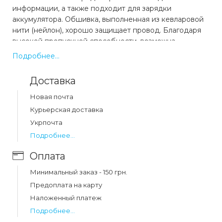
информации, а также подходит для зарядки
аккумулятора. Обшивка, выполненная из кевларовой
нити (нейлон), хорошо защищает провод. Благодаря
высокой пропускной способности, возможна
передача данных на скорости до 480 Мбит/с, а также
Подробнее...
быстрая зарядка. На изгибе шнур защищен от
изломов, каждая деталь проработана до мелочей.
Доставка
Сдержанно и стильно выглядит двухцветное
исполнение.
Новая почта
Курьерская доставка
Укрпочта
Какая цена на кабель baseus cafule cable usb
for type-c 2a 3m gray+black (catklf-ug1)?
Подробнее...
Цена на кабель baseus cafule cable usb for type-c 2a
Оплата
3m gray+black (catklf-ug1) составляет 198 грн.
Минимальный заказ - 150 грн.
Предоплата на карту
Наложенный платеж
Подробнее...