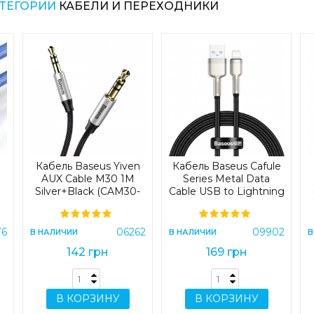
АТЕГОРИИ
КАБЕЛИ И ПЕРЕХОДНИКИ
Кабель Baseus Yiven
Кабель Baseus Cafule
AUX Cable M30 1M
Series Metal Data
Silver+Black (CAM30-
Cable USB to Lightning
BS1)
2.4A 1m Black (CALJK-
A01)
76
06262
09902
В НАЛИЧИИ
В НАЛИЧИИ
В
142 грн
169 грн
В КОРЗИНУ
В КОРЗИНУ