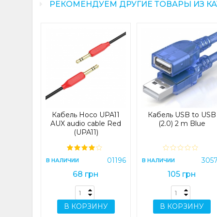
РЕКОМЕНДУЕМ ДРУГИЕ ТОВАРЫ ИЗ К
o X14
ightning
e,(L-1M)
 (X14)
00830
Кабель Hoco UPA11
Кабель USB to USB
н
AUX audio cable Red
(2.0) 2 m Blue
(UPA11)
ИНУ
01196
305
В НАЛИЧИИ
В НАЛИЧИИ
68 грн
105 грн
В КОРЗИНУ
В КОРЗИНУ