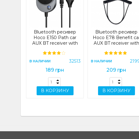
l AUX BT
smitter
51)
32981
Bluetooth ресивер
Bluetooth ресивер
рн
Hoco E150 Path car
Hoco E78 Benefit ca
AUX BT receiver with
AUX BT receiver wit
cable Silver (E150)
cable Metal Gray
ИНУ
32513
219
В НАЛИЧИИ
В НАЛИЧИИ
189 грн
209 грн
В КОРЗИНУ
В КОРЗИНУ