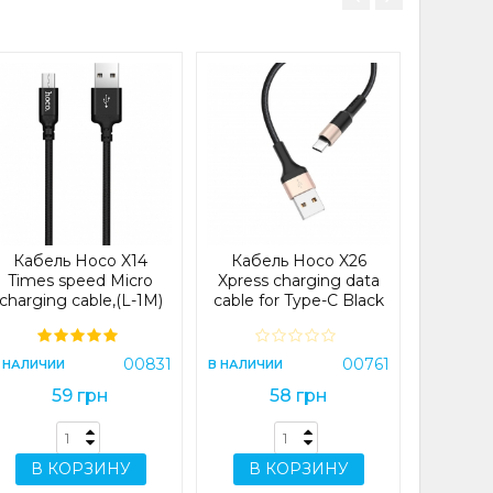
Кабел
AUX aud
Gra
В НАЛИЧИ
Кабель Hoco X14
Кабель Hoco X26
Times speed Micro
Xpress charging data
charging cable,(L-1M)
cable for Type-C Black
Black (X14)
＆Gold (X26)
В 
00831
00761
 НАЛИЧИИ
В НАЛИЧИИ
59 грн
58 грн
В КОРЗИНУ
В КОРЗИНУ