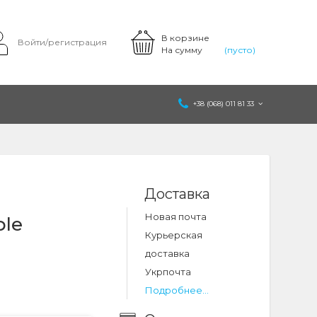
В корзине
Войти/регистрация
На сумму
(пусто)
+38 (068) 011 81 33
Доставка
Новая почта
ble
Курьерская
доставка
Укрпочта
Подробнее...