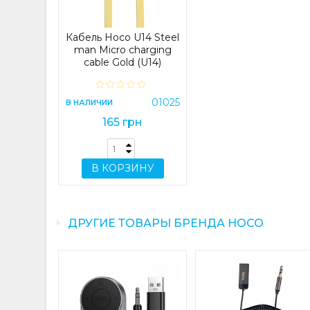
Кабель Hoco U14 Steel
man Micro charging
cable Gold (U14)
01025
В НАЛИЧИИ
165 грн
В КОРЗИНУ
ДРУГИЕ ТОВАРЫ БРЕНДА HOCO
тер Hoco