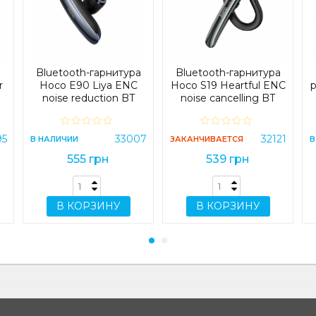
Bluetooth-гарнитура
Bluetooth-гарнитура
r
Hoco E90 Liya ENC
Hoco S19 Heartful ENC
h
noise reduction BT
noise cancelling BT
headset Black (E90)
headphones Black (S19)
95
33007
32121
В НАЛИЧИИ
ЗАКАНЧИВАЕТСЯ
В
555 грн
539 грн
В КОРЗИНУ
В КОРЗИНУ