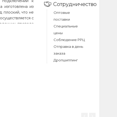
и подключении к
Сотрудничество
ка изготовлена из
д плоский, что не
Оптовые
 осуществляется с
поставки
ердечник провода
Специальные
луженой меди.
цены
аксимальной силы
Соблюдение РРЦ
Отправка в день
заказа
Дропшиппинг
 man micro
harging cable