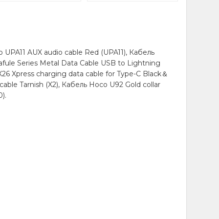
UPA11 AUX audio cable Red (UPA11), Кабель
fule Series Metal Data Cable USB to Lightning
X26 Xpress charging data cable for Type-C Black＆
able Tarnish (X2), Кабель Hoco U92 Gold collar
).