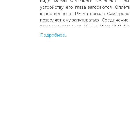
виде маски железного человека. Пр
устройству его глаза загораются. Оплет
качественного TPE материала. Сам прово
позволяет ему запутываться. Соединение
помощью разъемов USB и Micro-USB. С
изготовлен из бескислородной 
Подробнее...
Производителем заявлена поддержка м
тока 2.4 ампера.
Какая цена на кабель hoco u14 steel
charging cable gold (u14)?
Цена на кабель hoco u14 steel man micro c
gold (u14) составляет 165 грн.