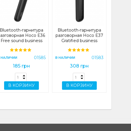
разгово
Essenti
headse
В НАЛИЧИ
Bluetooth-гарнитура
Bluetooth-гарнитура
2
разговорная Hoco E36
разговорная Hoco E37
Free sound business
Gratified business
wireless headset Black
wireless headset Black
(E36)
(E37)
В 
01585
01583
 НАЛИЧИИ
В НАЛИЧИИ
185 грн
308 грн
В КОРЗИНУ
В КОРЗИНУ