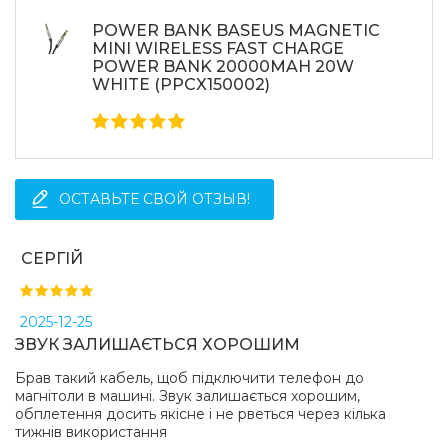
POWER BANK BASEUS MAGNETIC
MINI WIRELESS FAST CHARGE
POWER BANK 20000MAH 20W
WHITE (PPCX150002)
ОСТАВЬТЕ СВОЙ ОТЗЫВ!
СЕРГІЙ
2025-12-25
ЗВУК ЗАЛИШАЄТЬСЯ ХОРОШИМ
Брав такий кабель, щоб підключити телефон до
магнітоли в машині. Звук залишається хорошим,
обплетення досить якісне і не рветься через кілька
тижнів використання