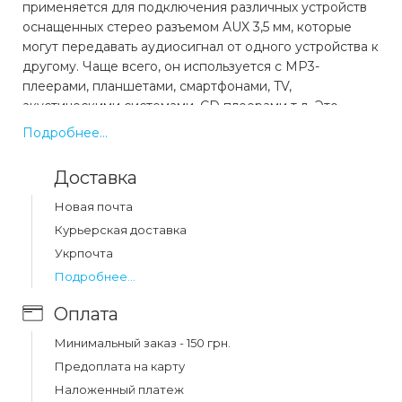
применяется для подключения различных устройств
оснащенных стерео разъемом AUX 3,5 мм, которые
могут передавать аудиосигнал от одного устройства к
другому. Чаще всего, он используется с MP3-
плеерами, планшетами, смартфонами, TV,
акустическими системами, CD плеерами т.д. Это
практичный, удобный, качественный и надежный
Подробнее...
кабель с прочным наконечником, защищающим от
повреждений.
Доставка
Новая почта
Какая цена на кабель baseus yiven aux cable
m30 1m silver+black (cam30-bs1)?
Курьерская доставка
Укрпочта
Цена на кабель baseus yiven aux cable m30 1m
silver+black (cam30-bs1) составляет 142 грн.
Подробнее...
Оплата
Минимальный заказ - 150 грн.
Предоплата на карту
Наложенный платеж