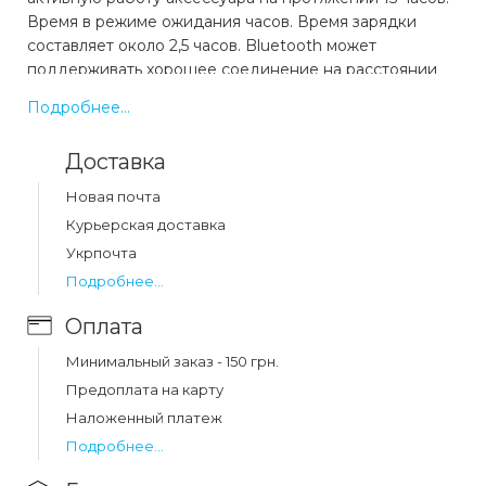
Время в режиме ожидания часов. Время зарядки
составляет около 2,5 часов. Bluetooth может
поддерживать хорошее соединение на расстоянии
до 10 метров.
Подробнее...
Какая цена на bluetooth-гарнитура
Доставка
разговорная hoco e37 gratified business wireless
headset black (e37)?
Новая почта
Цена на bluetooth-гарнитура разговорная hoco e37
Курьерская доставка
gratified business wireless headset black (e37)
Укрпочта
составляет 308 грн.
Подробнее...
Оплата
Минимальный заказ - 150 грн.
Предоплата на карту
Наложенный платеж
Подробнее...