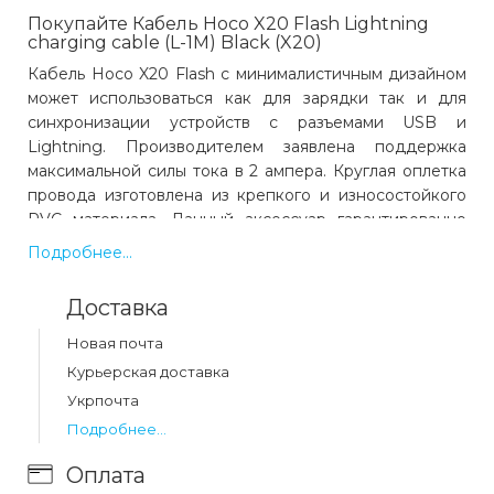
Покупайте Кабель Hoco X20 Flash Lightning
charging cable (L-1M) Black (X20)
Кабель Hoco X20 Flash с минималистичным дизайном
может использоваться как для зарядки так и для
синхронизации устройств с разъемами USB и
Lightning. Производителем заявлена поддержка
максимальной силы тока в 2 ампера. Круглая оплетка
провода изготовлена из крепкого и износостойкого
PVC материала. Данный аксессуар гарантированно
прослужит не один год ежедневного использования.
Подробнее...
Также на корпусе коннектора предусмотрено
небольшое продолжение, которое защищает провод
Доставка
от излома.
Новая почта
Курьерская доставка
Укрпочта
Какая цена на кабель hoco x20 flash lightning
Подробнее...
charging cable (l-1m) black (x20)?
Оплата
Цена на кабель hoco x20 flash lightning charging cable