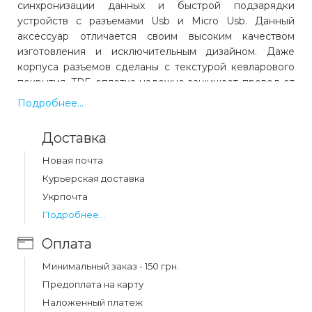
синхронизации данных и быстрой подзарядки
устройств с разъемами Usb и Micro Usb. Данный
аксессуар отличается своим высоким качеством
изготовления и исключительным дизайном. Даже
корпуса разъемов сделаны с текстурой кевларового
покрытия. TPE оплетка надежно защищает провод от
повреждений во время эксплуатации.
Подробнее...
Производителем заявлена поддержка максимальной
силы тока 2А. Данный кабель имеет
Доставка
комбинированную расцветку.
Новая почта
Курьерская доставка
Укрпочта
Какая цена на кабель hoco x29 superior style
charging data cable for micro usb white (x29)?
Подробнее...
Цена на кабель hoco x29 superior style charging data
Оплата
cable for micro usb white (x29) составляет 77 грн.
Минимальный заказ - 150 грн.
Предоплата на карту
Наложенный платеж