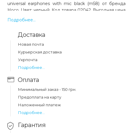
universal earphones with mic black (m58) от бренда
Hoco. Цвет: черный. Код товара 02042. Выгодная цена
и быстрая доставка по Украине.
Подробнее...
Доставка
Какая цена на наушники hoco m58 amazing
universal earphones with mic black (m58)?
Новая почта
Цена на наушники hoco m58 amazing universal
Курьерская доставка
earphones with mic black (m58) составляет 92 грн.
Укрпочта
Подробнее...
Оплата
Минимальный заказ - 150 грн.
Предоплата на карту
Наложенный платеж
Подробнее...
Гарантия