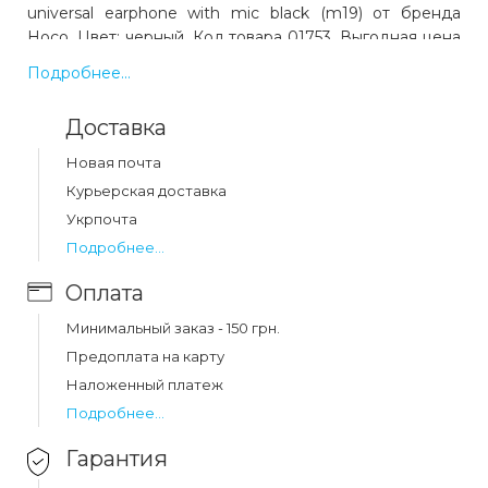
universal earphone with mic black (m19) от бренда
Hoco. Цвет: черный. Код товара 01753. Выгодная цена
и быстрая доставка по Украине.
Подробнее...
Доставка
Какая цена на наушники hoco m19 drumbeat
universal earphone with mic black (m19)?
Новая почта
Цена на наушники hoco m19 drumbeat universal
Курьерская доставка
earphone with mic black (m19) составляет 85 грн.
Укрпочта
Подробнее...
Оплата
Минимальный заказ - 150 грн.
Предоплата на карту
Наложенный платеж
Подробнее...
Гарантия