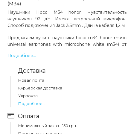
(M34)
Наушники Hoco M34 honor. Чувствительность
наушников 92 дБ. Имеют встроенный микрофон.
Способ подключения Jack 3.5mm . Длина кабеля 1,2 м.
Предлагаем купить наушники hoco m34 honor music
universal earphones with microphone white (m34) от
бренда Hoco. Цвет: белый. Код товара 01739.
Подробнее...
Выгодная цена и быстрая доставка по Украине.
Доставка
Какая цена на наушники hoco m34 honor
Новая почта
music universal earphones with microphone
white (m34)?
Курьерская доставка
Цена на наушники hoco m34 honor music universal
Укрпочта
earphones with microphone white (m34) составляет 65
Подробнее...
грн.
Оплата
Минимальный заказ - 150 грн.
Предоплата на карту