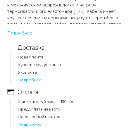
к механическим повреждениям и нагреву
термопластичного эластомера (TPE). Кабель имеет
круглое сечение и неплохую защиту от перегибов в
районе коннекторов. Кабель поддерживает быструю
зарядку и отлично подходит для устройств с
Подробнее...
поддержкой технологии Quick Charge и работы с
соответствующими зарядными устройствами.
Доставка
Новая почта
Какая цена на кабель xo nb185 6a pd fast
charger cable for lightning 1m black (nb185)?
Курьерская доставка
Укрпочта
Цена на кабель xo nb185 6a pd fast charger cable for
lightning 1m black (nb185) составляет 52 грн.
Подробнее...
Оплата
Минимальный заказ - 150 грн.
Предоплата на карту
Наложенный платеж
Подробнее...