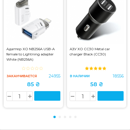
Адаптер XO NB256A USB-A
АЗУ XO CC30 Metal car
female to Lightning adapter
charger Black (CC30)
White (NB256A)
24955
18556
ЗАКАНЧИВАЕТСЯ
В НАЛИЧИИ
85 ₴
58 ₴