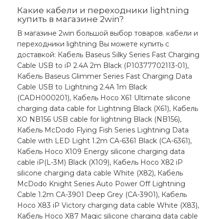
Какие кабели и переходники lightning
купить в магазине 2win?
В магазине 2win большой выбор товаров. кабели и
переходники lightning Вы можете купить с
доставкой: Кабель Baseus Silky Series Fast Charging
Cable USB to iP 2.4A 2m Black (P10377702113-01),
Кабель Baseus Glimmer Series Fast Charging Data
Cable USB to Lightning 2.4A 1m Black
(CADH000201), Кабель Hoco X61 Ultimate silicone
charging data cable for Lightning Black (X61), Кабель
XO NB156 USB cable for lightning Black (NB156),
Кабель McDodo Flying Fish Series Lightning Data
Cable with LED Light 1.2m CA-6361 Black (CA-6361),
Кабель Hoco X109 Energy silicone charging data
cable iP(L-3M) Black (X109), Кабель Hoco X82 iP
silicone charging data cable White (X82), Кабель
McDodo Knight Series Auto Power Off Lightning
Cable 1.2m CA-3901 Deep Grey (CA-3901), Кабель
Hoco X83 iP Victory charging data cable White (X83),
Кабель Hoco X87 Magic silicone charging data cable