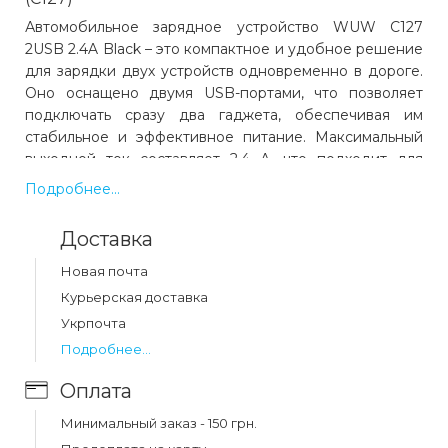
Автомобильное зарядное устройство WUW C127
2USB 2.4A Black – это компактное и удобное решение
для зарядки двух устройств одновременно в дороге.
Оно оснащено двумя USB-портами, что позволяет
подключать сразу два гаджета, обеспечивая им
стабильное и эффективное питание. Максимальный
выходной ток составляет 2.4 А, что подходит для
зарядки смартфонов, планшетов, навигаторов,
Подробнее...
портативных аккумуляторов и других устройств.
Доставка
Дизайн WUW C127 выполнен в лаконичном черном
цвете, а корпус изготовлен из прочного пластика,
Новая почта
устойчивого к нагреву и механическим
Курьерская доставка
повреждениям. Устройство имеет компактные
Укрпочта
размеры, благодаря чему легко размещается в
Подробнее...
прикуривателе автомобиля и не мешает при
использовании других элементов панели управления.
Оплата
Благодаря универсальному входному напряжению 12–
Минимальный заказ - 150 грн.
24 В, зарядное устройство подходит как для легковых