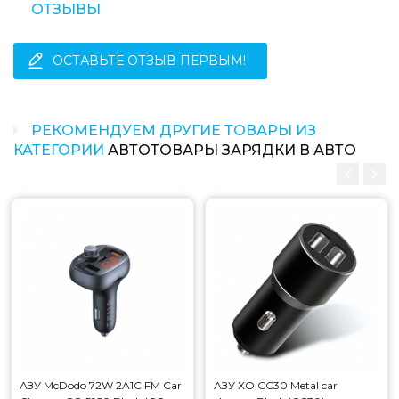
ОТЗЫВЫ
Тип быстрой зарядки: нет
ОСТАВЬТЕ ОТЗЫВ ПЕРВЫМ!
Какая цена на азу wuw c127 2usb 2.4a black
(c127)?
Цена на азу wuw c127 2usb 2.4a black (c127) составляет
РЕКОМЕНДУЕМ ДРУГИЕ ТОВАРЫ ИЗ
83 грн.
КАТЕГОРИИ
АВТОТОВАРЫ ЗАРЯДКИ В АВТО
АЗУ McDodo 72W 2A1C FM Car
АЗУ XO CC30 Metal car