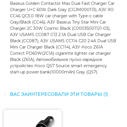
Baseus Golden Contactor Max Dual Fast Charger Car
Charger U+C 60W Dark Gray (CGJM000113), АЗУ XO
CC46 QC3.0 18W car charger with Type-c cable
Gray/Black (CC46), АЗУ Baseus Tiny Star Mini Car
Charger 2C 30W Cosmic Black (C00035001121-03),
АЗУ USAMS CC087 C13 2.1A Dual USB Car Charger
Black (CC087), АЗУ USAMS CC114 C20 2.4A Dual USB
Mini Car Charger Black (CC114), АЗУ Hoco Z61A
Correct PD60W(2C1A) cigarette lighter car charger
Black (Z61A), Автомобильное пуско-зарядное
устройство Hoco QS7 Source smart emergency
start-up power bank(10000mAh) Gray (QS7).
ВАС ЗАИНТЕРЕСОВАЛИ ЭТИ ТОВАРЫ (1)