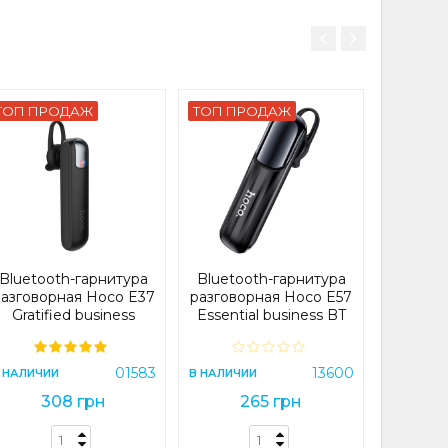
ТОП ПРОДАЖ
ТОП ПРОДАЖ
Blueto
разгово
Brightne
headse
В НАЛИЧИ
Bluetooth-гарнитура
Bluetooth-гарнитура
2
азговорная Hoco E37
разговорная Hoco E57
Gratified business
Essential business BT
wireless headset Black
headset Black (E57)
(E37)
В 
01583
13600
 НАЛИЧИИ
В НАЛИЧИИ
308 грн
265 грн