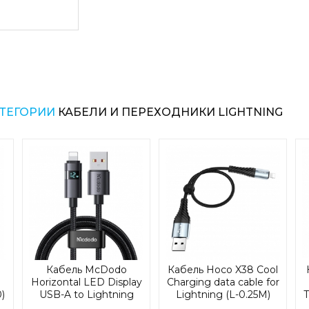
Кабель Hoco X90 не только надёжен, но
он обеспечивает быструю зарядку и ста
данных между устройствами. Благодаря
iPhone, iPad и другими устройствами Ap
разъёмом, он станет отличным ре
повседневной зарядки, так и для синхрон
АТЕГОРИИ
КАБЕЛИ И ПЕРЕХОДНИКИ LIGHTNING
Hoco X90 Cool — это идеальное сочетан
стиля и качества, которое оценят те, кто
и эстетичный кабель для техники Apple.
Характеристики:
Бренд: Hoco
Страна производитель: Китай
Цвет: черный
Тип конектора: USB/Lightning
Сила тока: 2,4 А
Кабель McDodo
Кабель Hoco X38 Cool
Материал: PVC, силикон
Horizontal LED Display
Charging data cable for
0)
USB-A to Lightning
Lightning (L-0.25M)
T
Длина: 1 м
Data Cable 1.2m CA-
Black (X38)