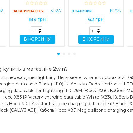
Вес: 24 г
6490 Black (CA-6490)
92
31357
15725
ЗАКАНЧИВАЕТСЯ
В НАЛИЧИИ
В
189 грн
62 грн
Какая цена на кабель hoco x90 cool s
data cable for lightning black (x90)?
Цена на кабель hoco x90 cool silicone charg
В КОРЗИНУ
В КОРЗИНУ
lightning black (x90) составляет 65 грн.
 купить в магазине 2win?
 и переходники lightning Вы можете купить с доставкой: Кабе
harging data cable Black (U110), Кабель McDodo Horizontal LED
rging data cable for Lightning (L-0.25M) Black (X38), Кабель 
 Hoco X83 iP Victory charging data cable White (X83), Кабель B
ль Hoco X101 Assistant silicone charging data cable iP Black (
ack (CALWJ-A01), Кабель Hoco X87 Magic silicone charging data