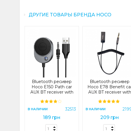
ДРУГИЕ ТОВАРЫ БРЕНДА HOCO
тер Hoco
d in-car
receiver
53)
07185
Я
Bluetooth ресивер
Bluetooth ресивер
рн
Hoco E150 Path car
Hoco E78 Benefit ca
AUX BT receiver with
AUX BT receiver wit
cable Silver (E150)
cable Metal Gray
ИНУ
32513
219
В НАЛИЧИИ
В НАЛИЧИИ
189 грн
209 грн