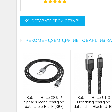
ОСТАВЬТЕ СВОЙ ОТЗЫВ!
РЕКОМЕНДУЕМ ДРУГИЕ ТОВАРЫ ИЗ К
seus
es Fast
a Cable
ing 2.4A
LYS-C01)
14407
Кабель Hoco X86 iP
Кабель Hoco U110
рн
Spear silicone charging
Lightning charging
data cable Black (X86)
data cable Black (U11