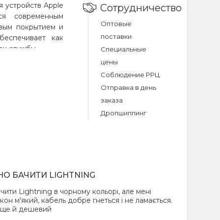
 устройств Apple
Сотрудничество
ся современным
Оптовые
овым покрытием и
поставки
беспечивает как
ок службы.
Специальные
цены
вых особенностей
Соблюдение РРЦ
кабелю приятную
Отправка в день
ечивает высокую
заказа
ю и механическим
 повседневном
Дропшиппинг
ный внешний вид,
собенно важно для
 собой в дорогу.
ным и практичным
О БАЧИТИ LIGHTNING
ой стиль, будь то
ановка или салон
ити Lightning в чорному кольорі, але мені
ленной защитой у
кон м'який, кабель добре гнеться і не ламається.
ждения в самых
, ще й дешевий