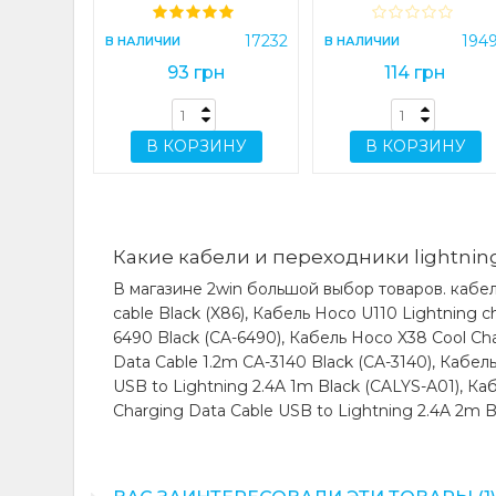
ИНУ
17232
194
В НАЛИЧИИ
В НАЛИЧИИ
93 грн
114 грн
В КОРЗИНУ
В КОРЗИНУ
Какие кабели и переходники lightning
В магазине 2win большой выбор товаров. кабели
cable Black (X86), Кабель Hoco U110 Lightning c
6490 Black (CA-6490), Кабель Hoco X38 Cool Cha
Data Cable 1.2m CA-3140 Black (CA-3140), Кабель
USB to Lightning 2.4A 1m Black (CALYS-A01), Кабе
Charging Data Cable USB to Lightning 2.4A 2m Bl