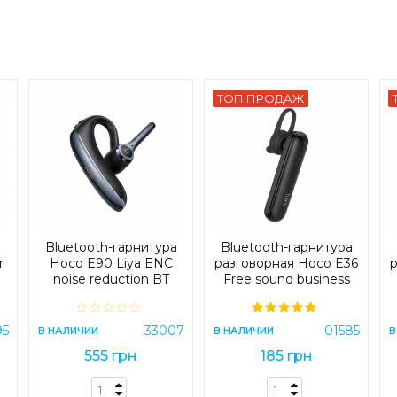
ТОП ПРОДАЖ
Bluetooth-гарнитура
Bluetooth-гарнитура
r
Hoco E90 Liya ENC
разговорная Hoco E36
р
h
noise reduction BT
Free sound business
headset Black (E90)
wireless headset Black
(E36)
95
33007
01585
В НАЛИЧИИ
В НАЛИЧИИ
В
555 грн
185 грн