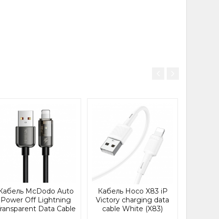
 и функционален:
бильную передачу
 совместимости с
ple с Lightning-
шением как для
изации файлов.
ие практичности,
 ищет долговечный
Каб
Superi
Chargi
USB to 
1m Blac
В НАЛИЧИ
Кабель McDodo Auto
Кабель Hoco X83 iP
1
Power Off Lightning
Victory charging data
ransparent Data Cable
cable White (X83)
1.2m CA-3140 Black