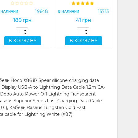
(CA-3140)
В 
19648
15713
 НАЛИЧИИ
В НАЛИЧИИ
189 грн
41 грн
ilicone charging
ing data cable for
В КОРЗИНУ
В КОРЗИНУ
ль Hoco X86 iP Spear silicone charging data
 Display USB-A to Lightning Data Cable 1.2m CA-
McDodo Auto Power Off Lightning Transparent
aseus Superior Series Fast Charging Data Cable
X101), Кабель Baseus Tungsten Gold Fast
 cable for Lightning White (X87).