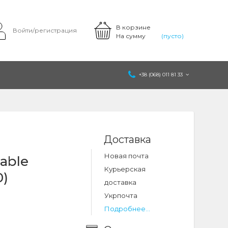
В корзине
Войти/регистрация
На сумму
(пусто)
+38 (068) 011 81 33
Доставка
Новая почта
cable
Курьерская
0)
доставка
Укрпочта
Подробнее...