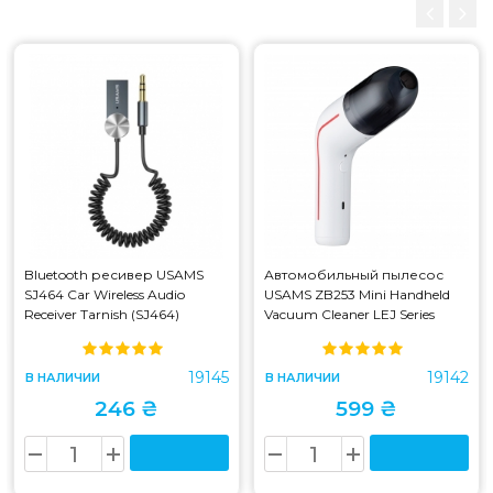
Bluetooth ресивер USAMS
Автомобильный пылесос
SJ464 Car Wireless Audio
USAMS ZB253 Mini Handheld
Receiver Tarnish (SJ464)
Vacuum Cleaner LEJ Series
White (ZB253)
19145
19142
В НАЛИЧИИ
В НАЛИЧИИ
246 ₴
599 ₴