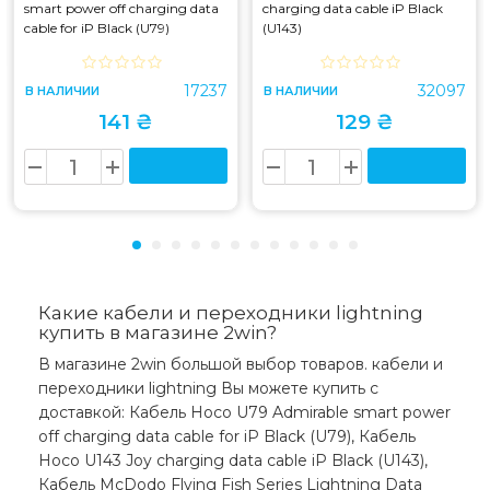
smart power off charging data
charging data cable iP Black
cable for iP Black (U79)
(U143)
17237
32097
В НАЛИЧИИ
В НАЛИЧИИ
141 ₴
129 ₴
Какие кабели и переходники lightning
купить в магазине 2win?
В магазине 2win большой выбор товаров. кабели и
переходники lightning Вы можете купить с
доставкой: Кабель Hoco U79 Admirable smart power
off charging data cable for iP Black (U79), Кабель
Hoco U143 Joy charging data cable iP Black (U143),
Кабель McDodo Flying Fish Series Lightning Data