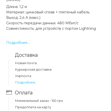
Длина: 1,2 м
Материал: цинковый сплав + плетеный кабель
Выход: 2,4 А (макс.)
Скорость передачи данных: 480 Мбит/с
Совместимость: для устройств с портом Lightning
Функции:
Подробнее...
1. Отображение мощности в реальном времени,
скорости зарядки.
Доставка
2. Стабильная и безопасная зарядка 2,4 А.
3. Поддержка зарядки и передачи данных.
Новая почта
4. Разъем из цинкового сплава, прочный кабель с
Курьерская доставка
нейлоновой оплеткой.
Укрпочта
Подробнее...
Какая цена на кабель usams sj543 u78 lightning
digital display charging & data cable 1.2m black
Оплата
(sj543)?
Минимальный заказ - 150 грн.
Цена на кабель usams sj543 u78 lightning digital display
Предоплата на карту
charging & data cable 1.2m black (sj543) составляет 226