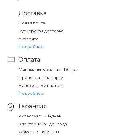
Особенности:
Доставка
Превосходное качество
Прочность и гибкость
Новая почта
Курьерская доставка
Укрпочта
Какая цена на кабель xo nb200 2.1a usb cable
Подробнее...
for lightning 2m black (nb200)?
Оплата
Цена на кабель xo nb200 2.1a usb cable for lightning 2m
black (nb200) составляет 32 грн.
Минимальный заказ - 150 грн.
Предоплата на карту
Наложенный платеж
Подробнее...
Гарантия
Аксессуары - 14дней
Электроника - до 1 года
Обмен по ЗУ о ЗПП