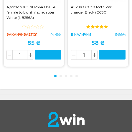
Адаптер XO NB256A USB-A
АЗУ XO CC30 Metal car
female to Lightning adapter
charger Black (CC30)
White (NB256A)
24955
18556
ЗАКАНЧИВАЕТСЯ
В НАЛИЧИИ
85 ₴
58 ₴