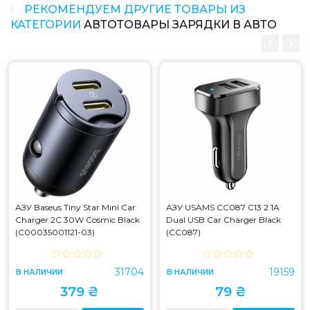
РЕКОМЕНДУЕМ ДРУГИЕ ТОВАРЫ ИЗ
КАТЕГОРИИ
АВТОТОВАРЫ ЗАРЯДКИ В АВТО
Какая цена на азу xo cc46 qc3.0 18w car charger
with lightning cable gray/black (cc46)?
Цена на азу xo cc46 qc3.0 18w car charger with
lightning cable gray/black (cc46) составляет 112 грн.
АЗУ Baseus Tiny Star Mini Car
АЗУ USAMS CC087 C13 2.1A
Charger 2C 30W Cosmic Black
Dual USB Car Charger Black
(C00035001121-03)
(CC087)
31704
19159
В НАЛИЧИИ
В НАЛИЧИИ
379 ₴
79 ₴