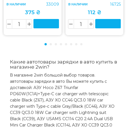
33009
16725
В НАЛИЧИИ
В НАЛИЧИИ
375 ₴
112 ₴
Какие автотовары зарядки в авто купить в
магазине 2win?
В магазине 2win большой выбор товаров.
автотовары зарядки в авто Вы можете купить с
доставкой: АЗУ Hoco Z67 Triunfar
PD60W(1C1A)+Type-C car charger with telescopic
cable Black (Z67), АЗУ XO CC46 QC3.0 18W car
charger with Type-c cable Gray/Black (CC46), АЗУ XO
CC39 QC3.0 18W Car charger with Lightning suit
Black (CC39), АЗУ USAMS CC114 C20 2.4A Dual USB
Mini Car Charger Black (CC114), АЗУ XO CC39 QC3.0