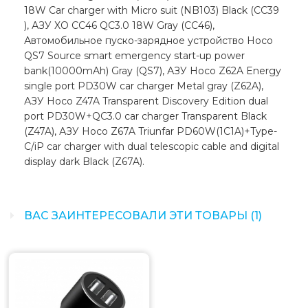
18W Car charger with Micro suit (NB103) Black (CC39
), АЗУ XO CC46 QC3.0 18W Gray (CC46),
Автомобильное пуско-зарядное устройство Hoco
QS7 Source smart emergency start-up power
bank(10000mAh) Gray (QS7), АЗУ Hoco Z62A Energy
single port PD30W car charger Metal gray (Z62A),
АЗУ Hoco Z47A Transparent Discovery Edition dual
port PD30W+QC3.0 car charger Transparent Black
(Z47A), АЗУ Hoco Z67A Triunfar PD60W(1C1A)+Type-
C/iP car charger with dual telescopic cable and digital
display dark Black (Z67A).
ВАС ЗАИНТЕРЕСОВАЛИ ЭТИ ТОВАРЫ (1)