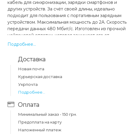
кабель для синхронизации, зарядки смартфонов и
других устройств. За счёт своей длины, идеально
подходит для пользования с портативным зарядным
устройством. Максимальная мощность до 2А. Скорость
передачи данных 480 Мбит/с. Изготовлен из прочной
нейлоновой оплетки, которая защищает его от
разрывов и перегрева, тем самым делает его прочным
Подробнее...
и долговечным. Коннекторы изготовлены из алюминия
и имеют защиту от перегиба. Места соединения
Доставка
шнура с коннектором имеют усиленную защиту и
меньше подвержены излому. Есть липучка, благодаря
Новая почта
которой, хранение и транспортировка кабеля не
Курьерская доставка
будут проблемой.
Укрпочта
Подробнее...
Какая цена на кабель baseus cafule cable usb
for micro 2a 3m gray+black (camklf-hg1)?
Оплата
Цена на кабель baseus cafule cable usb for micro 2a 3m
Минимальный заказ - 150 грн.
gray+black (camklf-hg1) составляет 175 грн.
Предоплата на карту
Наложенный платеж