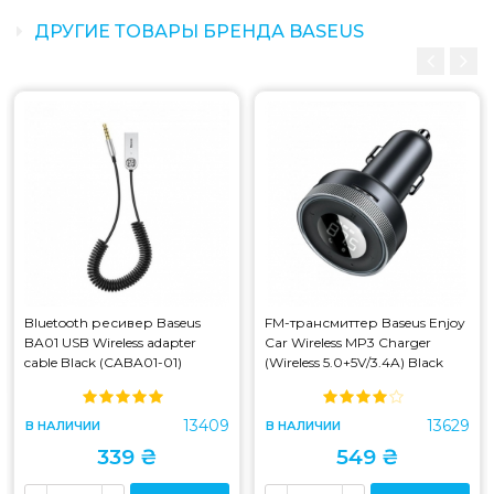
ДРУГИЕ ТОВАРЫ БРЕНДА BASEUS
Bluetooth ресивер Baseus
FM-трансмиттер Baseus Enjoy
BA01 USB Wireless adapter
Car Wireless MP3 Charger
cable Black (CABA01-01)
(Wireless 5.0+5V/3.4A) Black
(CABA01-01)
(CCLH-01) (CCLH-01)
13409
13629
В НАЛИЧИИ
В НАЛИЧИИ
339 ₴
549 ₴