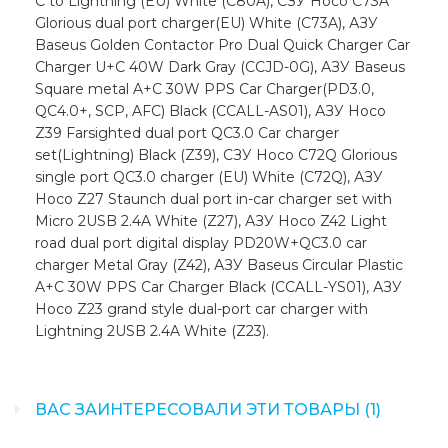
C to Lightning (EU) White (C80A), СЗУ Hoco C73A
Glorious dual port charger(EU) White (C73A), АЗУ
Baseus Golden Contactor Pro Dual Quick Charger Car
Charger U+C 40W Dark Gray (CCJD-0G), АЗУ Baseus
Square metal A+C 30W PPS Car Charger(PD3.0,
QC4.0+, SCP, AFC) Black (CCALL-AS01), АЗУ Hoco
Z39 Farsighted dual port QC3.0 Car charger
set(Lightning) Black (Z39), СЗУ Hoco C72Q Glorious
single port QC3.0 charger (EU) White (C72Q), АЗУ
Hoco Z27 Staunch dual port in-car charger set with
Micro 2USB 2.4A White (Z27), АЗУ Hoco Z42 Light
road dual port digital display PD20W+QC3.0 car
charger Metal Gray (Z42), АЗУ Baseus Circular Plastic
A+C 30W PPS Car Charger Black (CCALL-YS01), АЗУ
Hoco Z23 grand style dual-port car charger with
Lightning 2USB 2.4A White (Z23).
ВАС ЗАИНТЕРЕСОВАЛИ ЭТИ ТОВАРЫ (1)