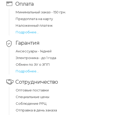
Оплата
Какая цена на азу hoco z28 power ocean
cigarette lighter in-car charger digital displ 2usb
3.1a white (z28)?
Минимальный заказ - 150 грн.
Предоплата на карту
Цена на азу hoco z28 power ocean cigarette lighter in-
car charger digital displ 2usb 3.1a white (z28) составляет
Наложенный платеж
245 грн.
Подробнее...
Гарантия
Аксессуары - 14дней
Электроника - до 1 года
Обмен по ЗУ о ЗПП
Подробнее...
Сотрудничество
Оптовые поставки
Специальные цены
Соблюдение РРЦ
Отправка в день заказа