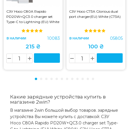
СЗУ Hoco C80A Rapido
СЗУ Hoco C73A Glorious dual
PD20W+QC3.0 charger set
port charger(EU) White (C73A)
Type-C to Lightning (EU) White
(C80A)
10083
05805
В НАЛИЧИИ
В НАЛИЧИИ
215 ₴
100 ₴
Какие зарядные устройства купить в
магазине 2win?
В магазине 2win большой выбор товаров. зарядные
устройства Вы можете купить с доставкой: СЗУ
Hoco C80A Rapido PD20W+QC3.0 charger set Type-