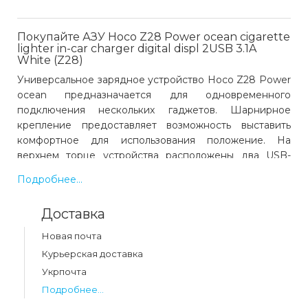
Покупайте АЗУ Hoco Z28 Power ocean cigarette
lighter in-car charger digital displ 2USB 3.1A
White (Z28)
Универсальное зарядное устройство Hoco Z28 Power
ocean предназначается для одновременного
подключения нескольких гаджетов. Шарнирное
крепление предоставляет возможность выставить
комфортное для использования положение. На
верхнем торце устройства расположены два USB-
порта и два выхода под прикуриватель. Там же
Подробнее...
имеется дисплей, информирующий пользователя о
силе тока и напряжения. Максимальная сила тока на
Доставка
один USB-выход - 3.1 ампера, и 2.4 ампера при
одновременном подключении двух устройств. Масса
Новая почта
аксессуара - 77 грамм.
Курьерская доставка
Укрпочта
Подробнее...