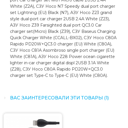
port Car charger set with Micro cable 2USB 2.4A
White (Z2A), СЗУ Hoco N7 Speedy dual port charger
set Lightning (EU) Black (N7), АЗУ Hoco Z23 grand
style dual-port car charger 2USB 2.4A White (Z23),
АЗУ Hoco Z39 Farsighted dual port QC3.0 Car
charger set(Micro) Black (Z39), СЗУ Baseus Charging
Quick Charger White (CCALL-BX02), СЗУ Hoco C80A
Rapido PD20W+QC3.0 charger (EU) White (C80A),
СЗУ Hoco C81A Asombroso single port charger (EU)
White (C81A), АЗУ Hoco Z28 Power ocean cigarette
lighter in-car charger digital displ 2USB 3.1A White
(Z28), СЗУ Hoco C80A Rapido PD20W+QC3.0
charger set Type-C to Type-C (EU) White (C80A).
ВАС ЗАИНТЕРЕСОВАЛИ ЭТИ ТОВАРЫ (1)