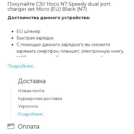
Покупайте СЗУ Hoco N7 Speedy dual port
charger set Micro (EU) Black (N7)
Достоинства данного устройства:
EU штекер
Быстрая зарядка
С помощью данного зарядного вы сможете
заряжать смартфон, планшет, электронную книгу,
MP3 плеер, повербанк и другие устройства
Данное зарядное устройство имеет 2 USB порта
Подробнее...
Стильный дизайн
Качественные материалы
Доставка
Защита от перезаряда, перегрева и перепада
напряжения
Новая почта
Зарядное устройство Hoco прошло
Курьерская доставка
сертификацию FCC&CE, RoHS и на 100%
Укрпочта
соответствует указанным параметрам. Используя
Подробнее...
его, Вы можете быть абсолютно уверены в его
качестве и безопасности Ваших устройств.
Оплата