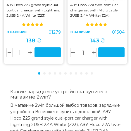
АЗУ Hoco Z23 grand style dual-
АЗУ Hoco Z2A two-port Car
port car charger with Lightning
charger set with Micro cable
2USB 2.4A White (Z23)
2USB 2.4A White (Z2A)
01279
01304
В НАЛИЧИИ
В НАЛИЧИИ
138 ₴
143 ₴
Какие зарядные устройства купить в
магазине 2win?
В магазине 2win большой выбор товаров. зарядные
устройства Вы можете купить с доставкой: АЗУ
Hoco Z23 grand style dual-port car charger with
Lightning 2USB 2.4A White (Z23), АЗУ Hoco Z2A two-