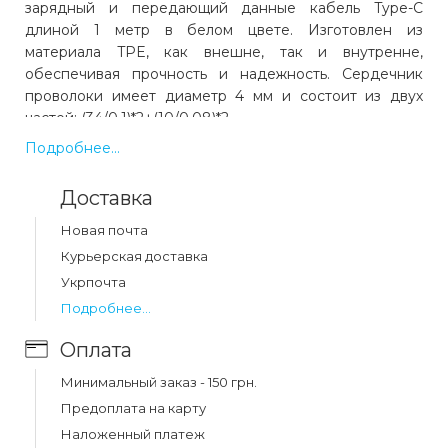
зарядный и передающий данные кабель Type-C
длиной 1 метр в белом цвете. Изготовлен из
материала TPE, как внешне, так и внутренне,
обеспечивая прочность и надежность. Сердечник
проволоки имеет диаметр 4 мм и состоит из двух
частей: (34/0.1)*2+(10/0.08)*2.
Этот кабель поддерживает быструю зарядку
Подробнее...
мощностью до 27 Вт, обеспечивая максимальную
поддержку заряда до 3 A. Он совместим с
Доставка
различными устройствами, поддерживающими разъем
Type-C.
Новая почта
Курьерская доставка
Характеристики:
Укрпочта
Подробнее...
Бренд: Носо
Длинна: 1 метр
Оплата
Вес: 29 г
Внешний материал: TPE
Минимальный заказ - 150 грн.
Материал соединения: TPE
Предоплата на карту
Сердечник проволоки: (34/0.1)*2+(10/0.08)*2 OD4
Наложенный платеж
мм