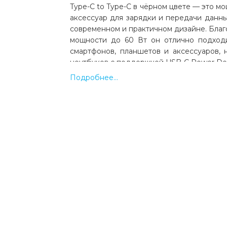
Type-C to Type-C в чёрном цвете — это 
аксессуар для зарядки и передачи данны
современном и практичном дизайне. Бла
мощности до 60 Вт он отлично подход
смартфонов, планшетов и аксессуаров, 
ноутбуков с поддержкой USB-C Power Deli
Подробнее...
Особенностью модели является высо
силиконовое покрытие, которое п
эластичность и мягкость, делая его осо
ощупь и удобным в использовании. Си
скручиванию, перегибам и другим
воздействиям, что значительно увеличи
кабеля. Даже при активной ежедневной
сохраняет презентабельный внешний
работу.
Чёрный цвет делает кабель универсальн
он легко сочетается с любыми у
аксессуарами. Укреплённые разъём
дополнительную защиту от поврежде