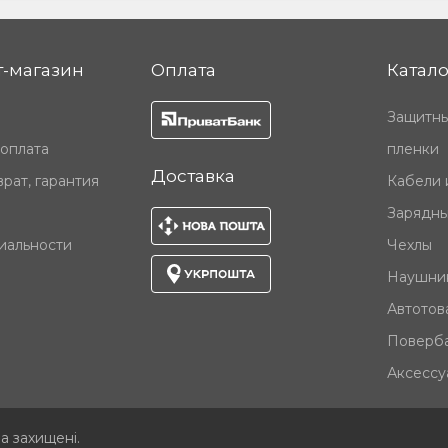
-магазин
Оплата
Катало
Защитны
 оплата
пленки
Доставка
рат, гарантия
Кабели 
Зарядны
иальности
Чехлы
Наушни
Автотов
Поверб
Аксессу
ва захищені
.