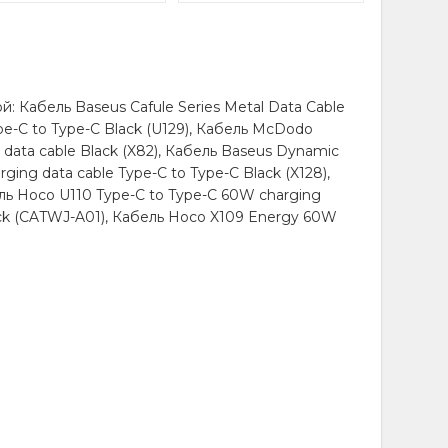
: Кабель Baseus Cafule Series Metal Data Cable
pe-C to Type-C Black (U129), Кабель McDodo
data cable Black (X82), Кабель Baseus Dynamic
ing data cable Type-C to Type-C Black (X128),
0w silicone
ль Hoco U110 Type-C to Type-C 60W charging
c black (x90)?
lack (CATWJ-A01), Кабель Hoco X109 Energy 60W
charging data
ляет 75 грн.