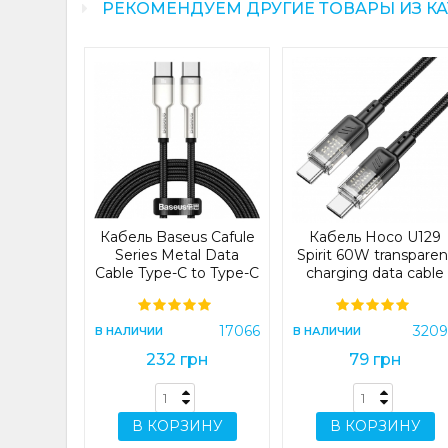
РЕКОМЕНДУЕМ ДРУГИЕ ТОВАРЫ ИЗ К
seus
ld Fast
a Cable
Type-C
Black
001)
27749
Кабель Baseus Cafule
Кабель Hoco U129
н
Series Metal Data
Spirit 60W transparen
Cable Type-C to Type-C
charging data cable
100W 2m Black
Type-C to Type-C Bla
(CATJK-D01)
(U129)
ИНУ
17066
320
В НАЛИЧИИ
В НАЛИЧИИ
232 грн
79 грн
В КОРЗИНУ
В КОРЗИНУ