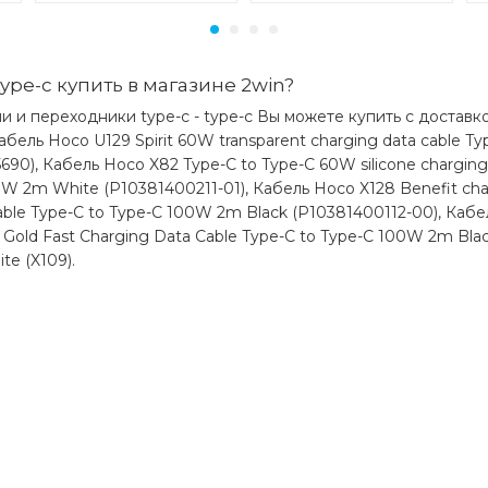
Тип конектора: Type-C/Type-C
Сила тока: 3 А
Мощность: 60 Вт
Материал: PVC, силикон
ype-c купить в магазине 2win?
Длина: 1 м
 и переходники type-c - type-c Вы можете купить с доставкой
Вес: 24 г
бель Hoco U129 Spirit 60W transparent charging data cable Ty
90), Кабель Hoco X82 Type-C to Type-C 60W silicone charging 
0W 2m White (P10381400211-01), Кабель Hoco X128 Benefit charg
Какая цена на кабель hoco x90 cool 6
able Type-C to Type-C 100W 2m Black (P10381400112-00), Кабе
charging data cable for type-c to type-
en Gold Fast Charging Data Cable Type-C to Type-C 100W 2m B
Цена на кабель hoco x90 cool 60w silicone 
te (X109).
cable for type-c to type-c black (x90) состав
)