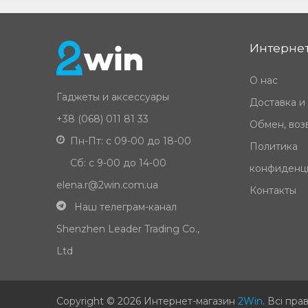
Интернет
О нас
Гаджеты и аксессуары
Доставка и
+38 (068) 011 81 33
Обмен, возв
Пн-Пт: с 09-00 до 18-00
Политика
Сб: с 9-00 до 14-00
конфиденц
elena.r@2win.com.ua
Контакты
Наш телеграм-канал
Shenzhen Leader Trading Co.,
Ltd
Copyright © 2026 Интернет-магазин
2Win
.
Всі пра