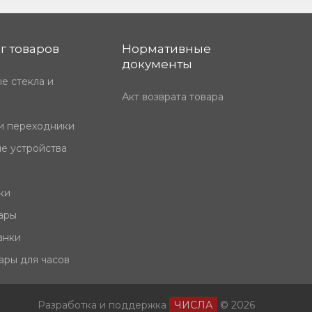
г товаров
Нормативные
документы
е стекла и
Акт возврата товара
и переходники
е устройства
ки
ары
анки
ары для часов
Разработка и поддержка
ЧИСЛА
© 2026