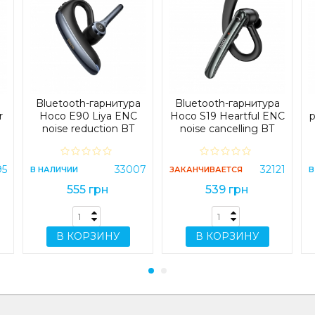
Bluetooth-гарнитура
Bluetooth-гарнитура
r
Hoco E90 Liya ENC
Hoco S19 Heartful ENC
h
noise reduction BT
noise cancelling BT
headset Black (E90)
headphones Black (S19)
95
33007
32121
В НАЛИЧИИ
ЗАКАНЧИВАЕТСЯ
В
555 грн
539 грн
В КОРЗИНУ
В КОРЗИНУ