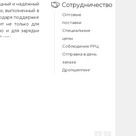
мощный и надёжный
Сотрудничество
х, выполненный в
Оптовые
годаря поддержке
поставки
ит не только для
но и для зарядки
Специальные
very.
цены
Соблюдение РРЦ
кокачественное
Отправка в день
ридаёт кабелю
заказа
бенно приятным на
ликон устойчив к
Дропшиппинг
 механическим
вает срок службы
 эксплуатации он
 вид и надёжную
ым и сдержанным,
стройствами и
ы обеспечивают
ний в наиболее