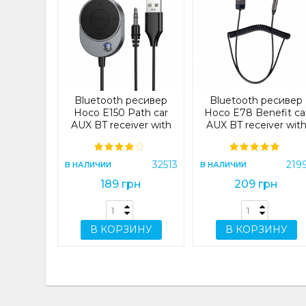
тер Hoco
l AUX BT
smitter
51)
32981
Bluetooth ресивер
Bluetooth ресивер
рн
Hoco E150 Path car
Hoco E78 Benefit ca
AUX BT receiver with
AUX BT receiver wit
cable Silver (E150)
cable Metal Gray
ИНУ
32513
219
В НАЛИЧИИ
В НАЛИЧИИ
189 грн
209 грн
В КОРЗИНУ
В КОРЗИНУ