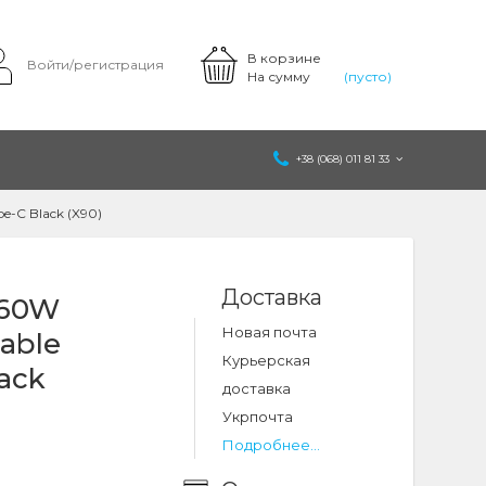
В корзине
Войти/регистрация
На сумму
(пусто)
+38 (068) 011 81 33
pe-C Black (X90)
Доставка
 60W
Новая почта
cable
Курьерская
lack
доставка
Укрпочта
Подробнее...