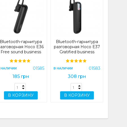
Blueto
разгово
Essenti
headse
В НАЛИЧИ
Bluetooth-гарнитура
Bluetooth-гарнитура
2
разговорная Hoco E36
разговорная Hoco E37
Free sound business
Gratified business
wireless headset Black
wireless headset Black
(E36)
(E37)
В 
01585
01583
 НАЛИЧИИ
В НАЛИЧИИ
185 грн
308 грн
В КОРЗИНУ
В КОРЗИНУ