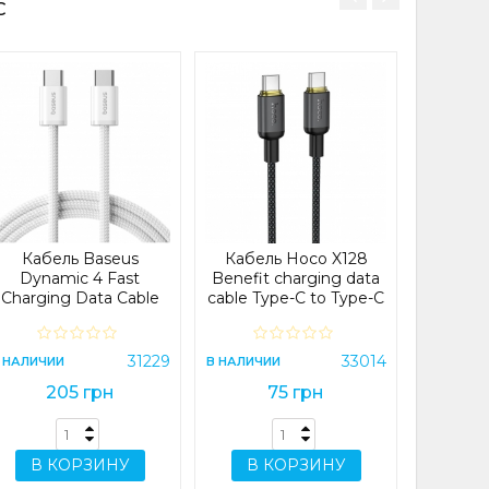
C
общую надёжность
ыструю зарядку и
у данных между
 особенно удобно
Каб
Dyna
е только быстро
Chargi
большие объёмы
Type-
100W
(P103
В НАЛИЧИ
 в себе мощность,
Кабель Baseus
Кабель Hoco X128
2
Dynamic 4 Fast
Benefit charging data
адёжность — Hoco
Charging Data Cable
cable Type-C to Type-C
e Type-C to Type-C
Type-C to Type-C
Black (X128)
повседневного
100W 2m White
В 
ах.
(P10381400211-01)
31229
33014
 НАЛИЧИИ
В НАЛИЧИИ
205 грн
75 грн
В КОРЗИНУ
В КОРЗИНУ