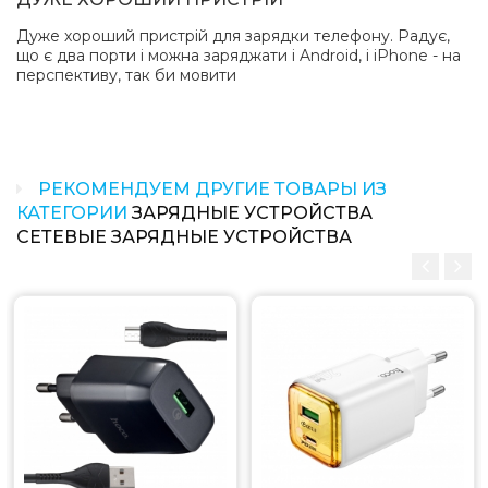
Какая цена на сзу hoco c105a stage dual port
pd20w+qc3.0 charger (eu) white (c105a)?
Дуже хороший пристрій для зарядки телефону. Радує,
Цена на сзу hoco c105a stage dual port pd20w+qc3.0
що є два порти і можна заряджати і Android, і iPhone - на
перспективу, так би мовити
charger (eu) white (c105a) составляет 149 грн.
РЕКОМЕНДУЕМ ДРУГИЕ ТОВАРЫ ИЗ
КАТЕГОРИИ
ЗАРЯДНЫЕ УСТРОЙСТВА
СЕТЕВЫЕ ЗАРЯДНЫЕ УСТРОЙСТВА