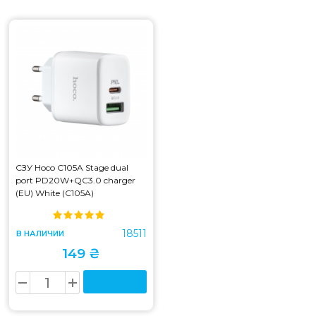
СЗУ Hoco C105A Stage dual
port PD20W+QC3.0 charger
(EU) White (C105A)
18511
В НАЛИЧИИ
149 ₴