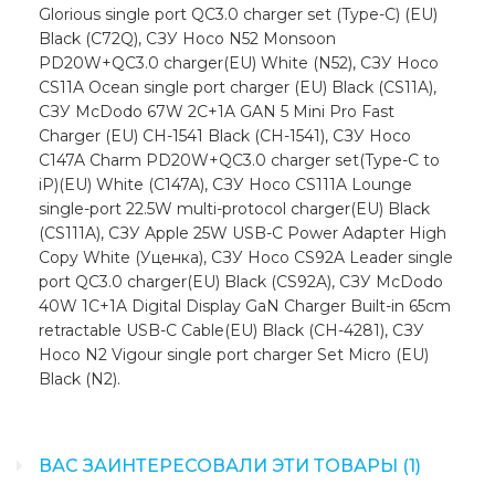
Glorious single port QC3.0 charger set (Type-C) (EU)
Black (C72Q), СЗУ Hoco N52 Monsoon
PD20W+QC3.0 charger(EU) White (N52), СЗУ Hoco
CS11A Ocean single port charger (EU) Black (CS11A),
СЗУ McDodo 67W 2C+1A GAN 5 Mini Pro Fast
Charger (EU) CH-1541 Black (CH-1541), СЗУ Hoco
C147A Charm PD20W+QC3.0 charger set(Type-C to
iP)(EU) White (C147A), СЗУ Hoco CS111A Lounge
single-port 22.5W multi-protocol charger(EU) Black
(CS111A), СЗУ Apple 25W USB-C Power Adapter High
Copy White (Уценка), СЗУ Hoco CS92A Leader single
port QC3.0 charger(EU) Black (CS92A), СЗУ McDodo
40W 1C+1A Digital Display GaN Charger Built-in 65cm
retractable USB-C Cable(EU) Black (CH-4281), СЗУ
Hoco N2 Vigour single port charger Set Micro (EU)
Black (N2).
ВАС ЗАИНТЕРЕСОВАЛИ ЭТИ ТОВАРЫ (1)