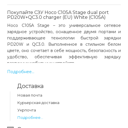
Покупайте СЗУ Hoco C105A Stage dual port
PD20W+QC3.0 charger (EU) White (C105A)
Hoco C105A Stage – это универсальное сетевое
зарядное устройство, оснащенное двумя портами и
поддерживающее технологии быстрой зарядки
PD20W и QC3.0. Выполненное в стильном белом
цвете, оно сочетает в себе мощность, безопасность и
удобство, обеспечивая эффективную зарядку
различных мобильных устройств.
Подробнее...
Благодаря поддержке Power Delivery (PD) 20W,
устройство идеально подходит для быстрой зарядки
Доставка
iPhone, iPad и других совместимых гаджетов через
порт Type-C. Quick Charge (QC) 3.0, реализованный в
Новая почта
USB-A порте, позволяет ускоренно заряжать
Курьерская доставка
смартфоны на Android, беспроводные наушники,
Укрпочта
планшеты и другие устройства, поддерживающие
Подробнее...
данный стандарт.