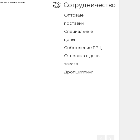
термопласт.
Сотрудничество
фейс : Mini-Jack
Оптовые
ьность : 83dB.
поставки
0 мм. Мощность :
 EP47, фирменная
Специальные
 Материал
цены
шумоподавления :
Соблюдение РРЦ
ников : Накладки.
Отправка в день
ния :
заказа
арты памяти :
Дропшиппинг
 study wired
d headphone