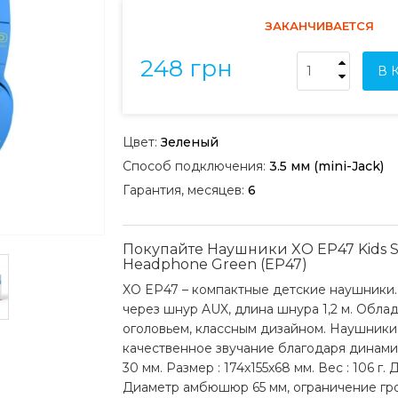
ЗАКАНЧИВАЕТСЯ
248 грн
В 
Цвет:
Зеленый
Способ подключения:
3.5 мм (mini-Jack)
Гарантия, месяцев:
6
Покупайте Наушники XO EP47 Kids S
Headphone Green (EP47)
XO EP47 – компактные детские наушники
через шнур AUX, длина шнура 1,2 м. Обла
оголовьем, классным дизайном. Наушник
качественное звучание благодаря динам
30 мм. Размер : 174х155х68 мм. Вес : 106 г.
Диаметр амбюшюр 65 мм, ограничение гр