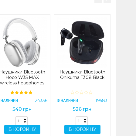
Наушни
Hoco W
headp
В НАЛИЧИ
Наушники Bluetooth
Наушники Bluetooth
5
Hoco W35 MAX
Onikuma T308 Black
wireless headphones
Silver (W35 MAX)
В 
24336
19583
 НАЛИЧИИ
В НАЛИЧИИ
540 грн
526 грн
В КОРЗИНУ
В КОРЗИНУ