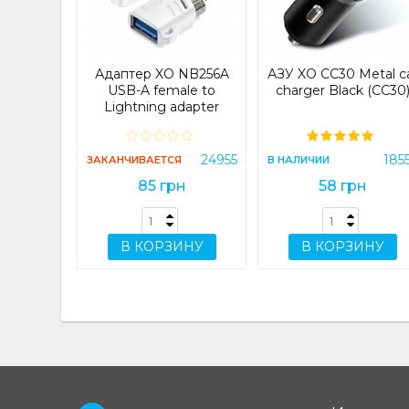
ray/Black
)
16725
Адаптер XO NB256A
АЗУ XO CC30 Metal c
н
USB-A female to
charger Black (CC30
Lightning adapter
White (NB256A)
ИНУ
24955
185
ЗАКАНЧИВАЕТСЯ
В НАЛИЧИИ
85 грн
58 грн
В КОРЗИНУ
В КОРЗИНУ