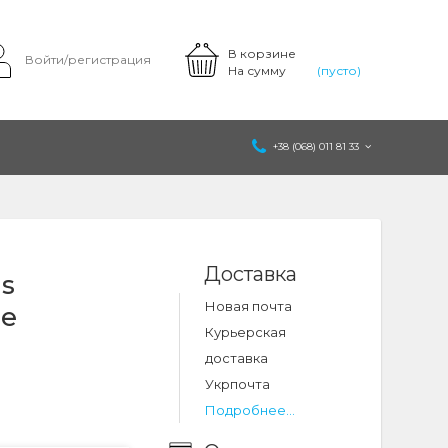
В корзине
Войти/регистрация
На сумму
(пусто)
+38 (068) 011 81 33
Доставка
s
Новая почта
ne
Курьерская
доставка
Укрпочта
Подробнее...