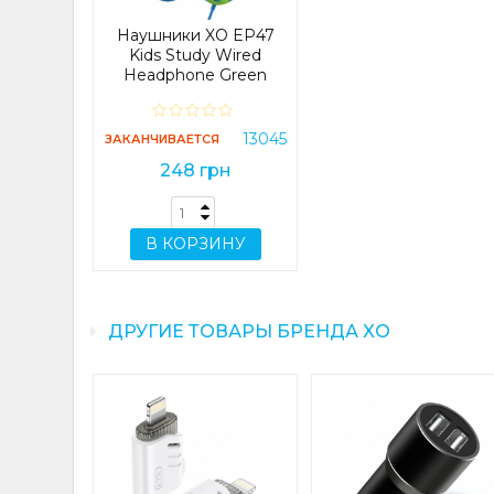
Наушники XO EP47
Kids Study Wired
Headphone Green
(EP47)
13045
ЗАКАНЧИВАЕТСЯ
248 грн
В КОРЗИНУ
ДРУГИЕ ТОВАРЫ БРЕНДА XO
6 QC3.0
ger with