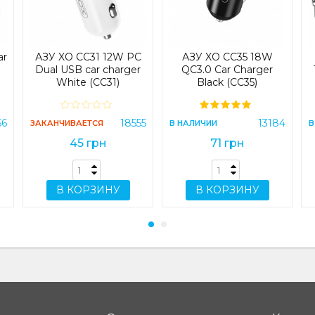
ar
АЗУ XO CC31 12W PC
АЗУ XO CC35 18W
)
Dual USB car charger
QC3.0 Car Charger
White (CC31)
Black (CC35)
56
18555
13184
ЗАКАНЧИВАЕТСЯ
В НАЛИЧИИ
В
45 грн
71 грн
В КОРЗИНУ
В КОРЗИНУ