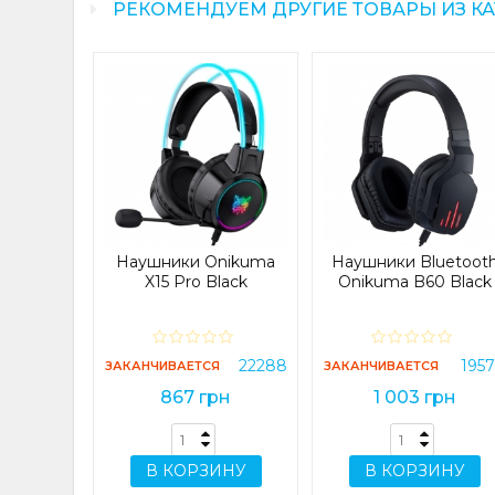
РЕКОМЕНДУЕМ ДРУГИЕ ТОВАРЫ ИЗ К
nikuma
Black
19563
Наушники Onikuma
Наушники Bluetoot
рн
X15 Pro Black
Onikuma B60 Black
ИНУ
22288
195
ЗАКАНЧИВАЕТСЯ
ЗАКАНЧИВАЕТСЯ
867 грн
1 003 грн
В КОРЗИНУ
В КОРЗИНУ