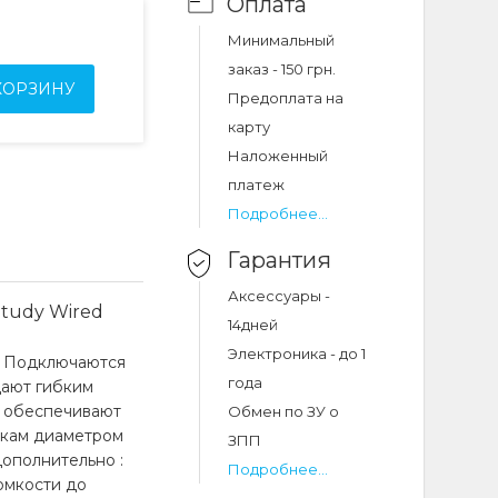
Оплата
Минимальный
заказ - 150 грн.
КОРЗИНУ
Предоплата на
карту
Наложенный
платеж
Подробнее...
Гарантия
Аксессуары -
tudy Wired
14дней
Электроника - до 1
. Подключаются
года
дают гибким
и обеспечивают
Обмен по ЗУ о
икам диаметром
ЗПП
 Дополнительно :
Подробнее...
омкости до