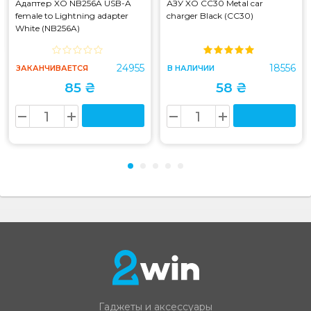
Адаптер XO NB256A USB-A
АЗУ XO CC30 Metal car
female to Lightning adapter
charger Black (CC30)
White (NB256A)
24955
18556
ЗАКАНЧИВАЕТСЯ
В НАЛИЧИИ
85 ₴
58 ₴
Гаджеты и аксессуары