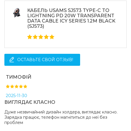
КАБЕЛЬ USAMS SJ573 TYPE-C TO
Преимущества:
LIGHTNING PD 20W TRANSPARENT
DATA CABLE ICY SERIES 1.2M BLACK
устройство легко снимается;
(SJ573)
не заслоняет обзор водителю;
модернизированный дизайн;
компактные размеры;
рассчитан на долговременное использование;
быстрая и безопасная зарядка.
ОСТАВЬТЕ СВОЙ ОТЗЫВ!
Какая цена на холдер usams cd164 transparent
ТИМОФІЙ
magnetic car wireless charger transparent
(cd164)?
Цена на холдер usams cd164 transparent magnetic car
2025-11-30
wireless charger transparent (cd164) составляет 504 грн.
ВИГЛЯДАЄ КЛАСНО
Дуже незвичайний дизайн холдера, виглядає класно.
Зарядка працює, телефон магнітиться до неї без
проблем