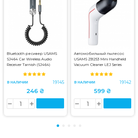
Bluetooth ресивер USAMS
Автомобильный пылесос
SJ464 Car Wireless Audio
USAMS ZB253 Mini Handheld
Receiver Tarnish (SJ464)
Vacuum Cleaner LEJ Series
White (ZB253)
19145
19142
В НАЛИЧИИ
В НАЛИЧИИ
246 ₴
599 ₴