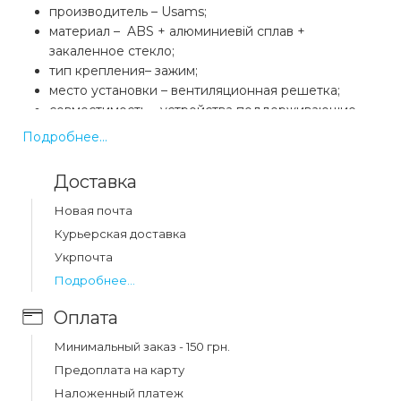
производитель – Usams;
материал –
ABS + алюминиевій сплав +
закаленное стекло;
тип крепления– зажим;
место установки – вентиляционная решетка;
совместимость – устройства поддерживающие
беспроводную зарядку;
Подробнее...
назначение – зарядка батареи устройства +
автомобильный держатель;
Доставка
входное напряжение и ток – 5V 3A / 9V 2A (20 Вт
макс.);
Новая почта
выход беспроводной сети – 5 Вт / 7,5 Вт / 10 Вт /
Курьерская доставка
15 Вт (макс.);
Укрпочта
коэффициент зарядка – 72%;
Подробнее...
индукционное расстояние – ≤6 мм;
вес – около 60 г.
Оплата
Минимальный заказ - 150 грн.
Предоплата на карту
Особенности:
Наложенный платеж