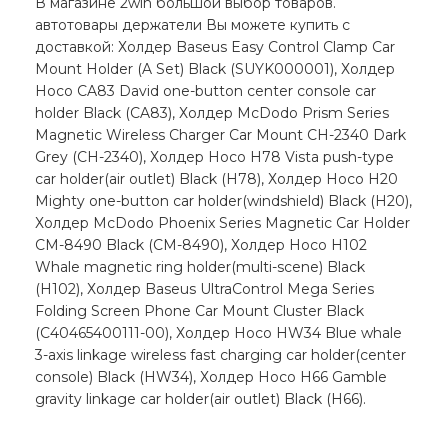
В магазине 2win большой выбор товаров.
автотовары держатели Вы можете купить с
доставкой: Холдер Baseus Easy Control Clamp Car
Mount Holder (A Set) Black (SUYK000001), Холдер
Hoco CA83 David one-button center console car
holder Black (CA83), Холдер McDodo Prism Series
Magnetic Wireless Charger Car Mount CH-2340 Dark
Grey (CH-2340), Холдер Hoco H78 Vista push-type
car holder(air outlet) Black (H78), Холдер Hoco H20
Mighty one-button car holder(windshield) Black (H20),
Холдер McDodo Phoenix Series Magnetic Car Holder
CM-8490 Black (CM-8490), Холдер Hoco H102
Whale magnetic ring holder(multi-scene) Black
(H102), Холдер Baseus UltraControl Mega Series
Folding Screen Phone Car Mount Cluster Black
(C40465400111-00), Холдер Hoco HW34 Blue whale
3-axis linkage wireless fast charging car holder(center
console) Black (HW34), Холдер Hoco H66 Gamble
gravity linkage car holder(air outlet) Black (H66).