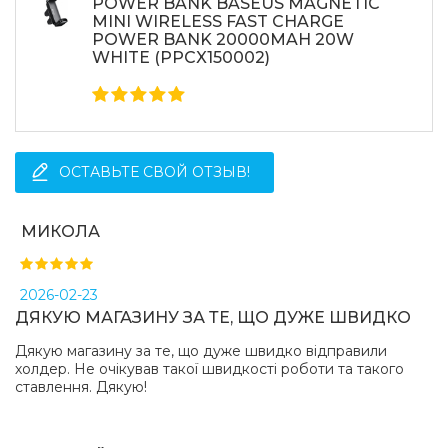
POWER BANK BASEUS MAGNETIC
MINI WIRELESS FAST CHARGE
Какая цена на холдер baseus steel cannon air
POWER BANK 20000MAH 20W
outlet car mount black (sugp-01)?
WHITE (PPCX150002)
Цена на холдер baseus steel cannon air outlet car
mount black (sugp-01) составляет 167 грн.
ОСТАВЬТЕ СВОЙ ОТЗЫВ!
МИКОЛА
2026-02-23
ДЯКУЮ МАГАЗИНУ ЗА ТЕ, ЩО ДУЖЕ ШВИДКО
Дякую магазину за те, що дуже швидко відправили
холдер. Не очікував такої швидкості роботи та такого
ставлення. Дякую!