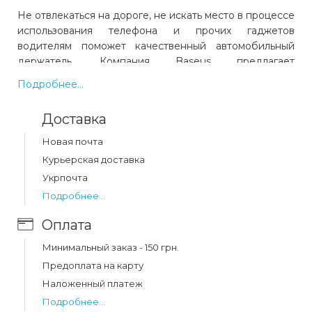
Не отвлекаться на дороге, не искать место в процессе
использования телефона и прочих гаджетов
водителям поможет качественный автомобильный
держатель. Компания Baseus предлагает
функциональную модель Steel Cannon Air Outlet Car
Подробнее...
Mount для телефона.
Доставка
Предусмотрена элегантная цветовая палитра и
наиболее комфортная фиксация в удобном месте
Новая почта
салона.
Курьерская доставка
Укрпочта
Стабильное удержание разных гаджетов
Подробнее...
Надежно зафиксировать гаджет позволяет
Оплата
раздвижной механизм. Так что исключается любая
вероятность падения устройства. Место установки
Минимальный заказ - 150 грн.
Baseus Steel Cannon Air Outlet Car Mount в салоне
Предоплата на карту
машины – вентиляционная решетка, для чего
Наложенный платеж
предусмотрен зажим. Такая конструкция
обеспечивает большой список преимуществ:
Подробнее...