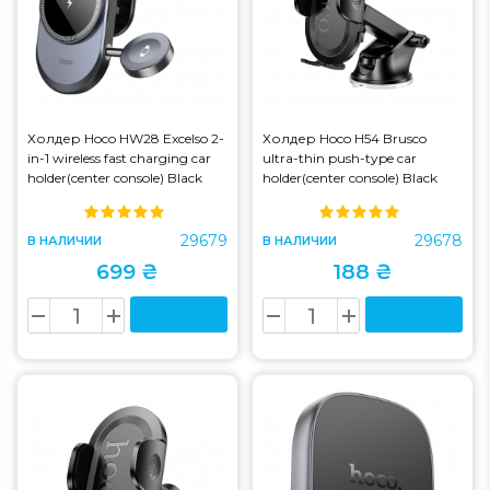
Холдер Hoco HW28 Excelso 2-
Холдер Hoco H54 Brusco
in-1 wireless fast charging car
ultra-thin push-type car
holder(center console) Black
holder(center console) Black
with gray (HW28)
(H54)
29679
29678
В НАЛИЧИИ
В НАЛИЧИИ
699 ₴
188 ₴