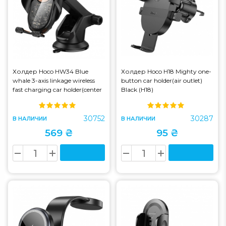
Холдер Hoco HW34 Blue
Холдер Hoco H18 Mighty one-
whale 3-axis linkage wireless
button car holder(air outlet)
fast charging car holder(center
Black (H18)
console) Black (HW34)
30752
30287
В НАЛИЧИИ
В НАЛИЧИИ
569 ₴
95 ₴