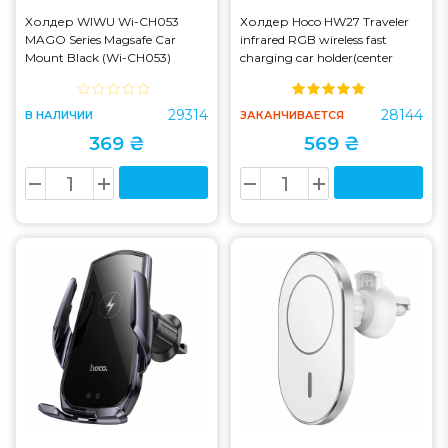
Холдер WIWU Wi-CH053
Холдер Hoco HW27 Traveler
MAGO Series Magsafe Car
infrared RGB wireless fast
Mount Black (Wi-CH053)
charging car holder(center
console) Black Metal Gray
(HW27 )
29314
28144
В НАЛИЧИИ
ЗАКАНЧИВАЕТСЯ
369 ₴
569 ₴