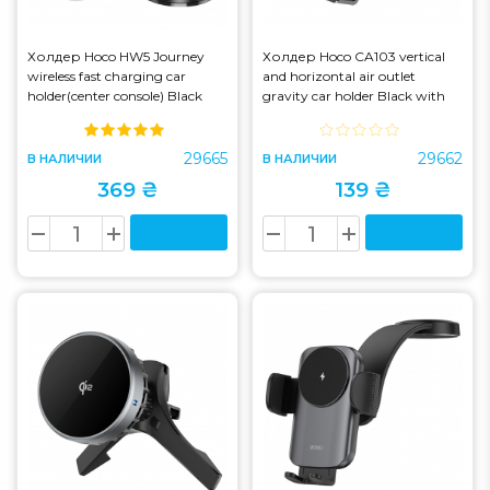
Холдер Hoco HW5 Journey
Холдер Hoco CA103 vertical
wireless fast charging car
and horizontal air outlet
holder(center console) Black
gravity car holder Black with
(HW5)
gray (CA103)
29665
29662
В НАЛИЧИИ
В НАЛИЧИИ
369 ₴
139 ₴