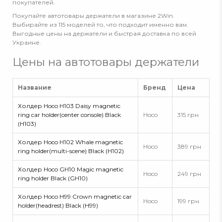
покупателей.
Покупайте автотовары держатели в магазине 2Win.
Выбирайте из 115 моделей то, что подходит именно вам.
Выгодные цены на держатели и быстрая доставка по всей
Украине.
Цены на автотовары держатели
Название
Бренд
Цена
Холдер Hoco H103 Daisy magnetic
ring car holder(center console) Black
Hoco
315 грн
(H103)
Холдер Hoco H102 Whale magnetic
Hoco
389 грн
ring holder(multi-scene) Black (H102)
Холдер Hoco GH10 Magic magnetic
Hoco
249 грн
ring holder Black (GH10)
Холдер Hoco H99 Crown magnetic car
Hoco
199 грн
holder(headrest) Black (H99)