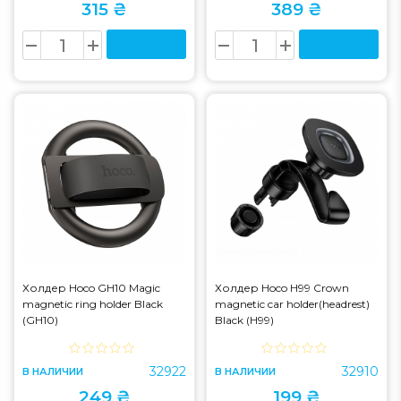
315 ₴
389 ₴
Холдер Hoco GH10 Magic
Холдер Hoco H99 Crown
magnetic ring holder Black
magnetic car holder(headrest)
(GH10)
Black (H99)
32922
32910
В НАЛИЧИИ
В НАЛИЧИИ
249 ₴
199 ₴