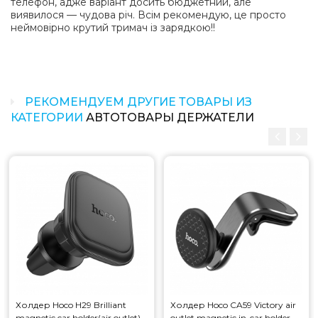
телефон, адже варіант досить бюджетний, але
виявилося — чудова річ. Всім рекомендую, це просто
неймовірно крутий тримач із зарядкою!!
РЕКОМЕНДУЕМ ДРУГИЕ ТОВАРЫ ИЗ
КАТЕГОРИИ
АВТОТОВАРЫ ДЕРЖАТЕЛИ
Холдер Hoco H29 Brilliant
Холдер Hoco CA59 Victory air
magnetic car holder(air outlet)
outlet magnetic in-car holder