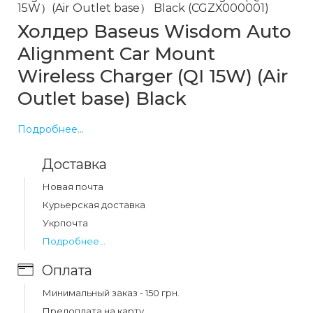
15W）(Air Outlet base） Black (CGZX000001)
Холдер Baseus Wisdom Auto
Alignment Car Mount
Wireless Charger (QI 15W) (Air
Outlet base) Black
Холдер Baseus Wisdom Auto Alignment Car Mount
Подробнее...
Wireless Charger - это автомобильный держатель,
который обеспечивает безопасность и удобство во
Доставка
время вождения. Он оснащен функцией
беспроводной зарядки с мощностью 15 Вт, которая
Новая почта
быстро зарядит ваш телефон, не мешая езде.
Курьерская доставка
Держатель имеет автоматическое выравнивание, что
Укрпочта
обеспечивает удобное и быстрое размещение
Подробнее...
телефона.
Оплата
Преимущества товара:
Минимальный заказ - 150 грн.
Быстрая беспроводная зарядка с мощностью 15
Предоплата на карту