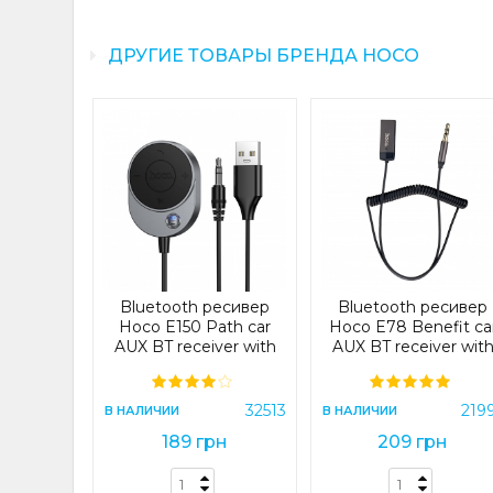
ДРУГИЕ ТОВАРЫ БРЕНДА HOCO
тер Hoco
l AUX BT
smitter
51)
32981
Bluetooth ресивер
Bluetooth ресивер
рн
Hoco E150 Path car
Hoco E78 Benefit ca
AUX BT receiver with
AUX BT receiver wit
cable Silver (E150)
cable Metal Gray
ИНУ
32513
219
В НАЛИЧИИ
В НАЛИЧИИ
189 грн
209 грн