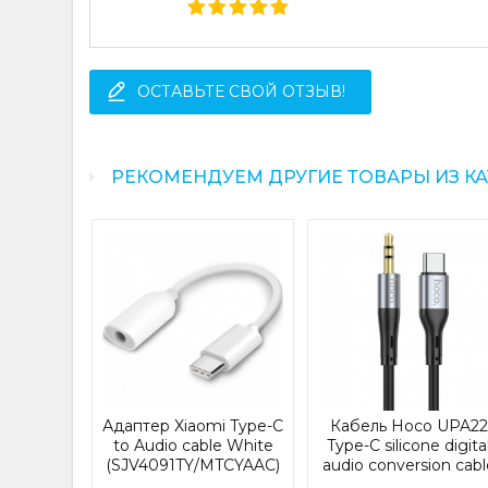
ОСТАВЬТЕ СВОЙ ОТЗЫВ!
РЕКОМЕНДУЕМ ДРУГИЕ ТОВАРЫ ИЗ К
B-R192A
3.5mm 1M
R192A)
16610
Адаптер Xiaomi Type-C
Кабель Hoco UPA22
н
to Audio cable White
Type-C silicone digita
(SJV4091TY/MTCYAAC)
audio conversion cabl
Black (UPA22)