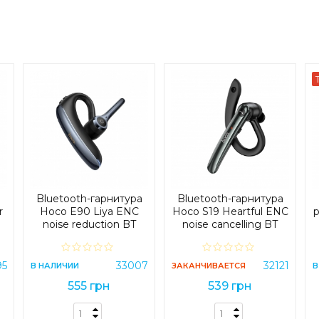
Bluetooth-гарнитура
Bluetooth-гарнитура
r
Hoco E90 Liya ENC
Hoco S19 Heartful ENC
h
noise reduction BT
noise cancelling BT
headset Black (E90)
headphones Black (S19)
95
33007
32121
В НАЛИЧИИ
ЗАКАНЧИВАЕТСЯ
В
555 грн
539 грн