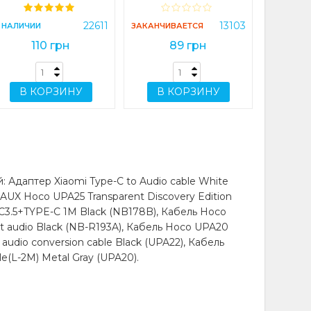
В 
22611
13103
 НАЛИЧИИ
ЗАКАНЧИВАЕТСЯ
110 грн
89 грн
В КОРЗИНУ
В КОРЗИНУ
 Адаптер Xiaomi Type-C to Audio cable White
ь AUX Hoco UPA25 Transparent Discovery Edition
O DC3.5+TYPE-C 1M Black (NB178B), Кабель Hoco
pt audio Black (NB-R193A), Кабель Hoco UPA20
l audio conversion cable Black (UPA22), Кабель
le(L-2M) Metal Gray (UPA20).