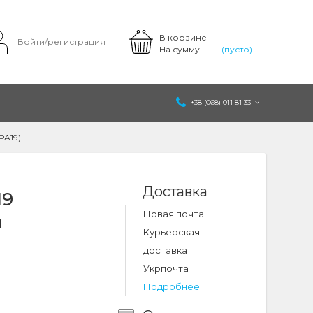
В корзине
Войти/регистрация
На сумму
(пусто)
+38 (068) 011 81 33
PA19)
Доставка
19
Новая почта
n
Курьерская
доставка
Укрпочта
Подробнее...