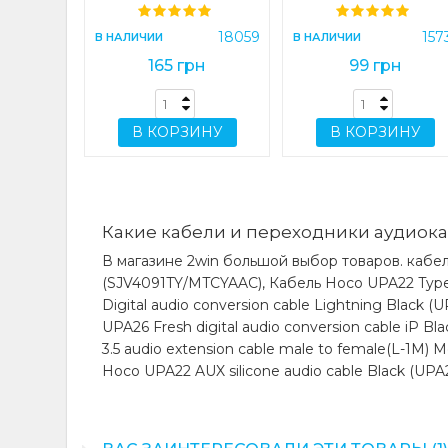
ИНУ
18059
157
В НАЛИЧИИ
В НАЛИЧИИ
165 грн
99 грн
В КОРЗИНУ
В КОРЗИНУ
Какие кабели и переходники аудиока
В магазине 2win большой выбор товаров. кабел
(SJV4091TY/MTCYAAC), Кабель Hoco UPA22 Type-C 
Digital audio conversion cable Lightning Black
UPA26 Fresh digital audio conversion cable iP 
3.5 audio extension cable male to female(L-1M) M
Hoco UPA22 AUX silicone audio cable Black (UPA