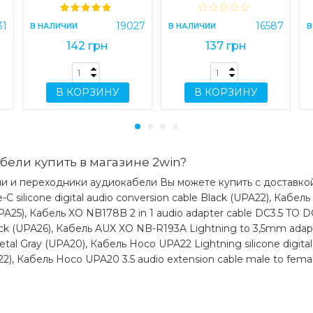
conversion cable
Lightning Black
31
19027
16587
В НАЛИЧИИ
В НАЛИЧИИ
В
(UPA25)
142 грн
137 грн
В КОРЗИНУ
В КОРЗИНУ
бели купить в магазине 2win?
и и переходники аудиокабели Вы можете купить с доставкой:
silicone digital audio conversion cable Black (UPA22), Кабел
 (UPA25), Кабель XO NB178B 2 in 1 audio adapter cable DC3.5 T
Black (UPA26), Кабель AUX XO NB-R193A Lightning to 3,5mm ada
etal Gray (UPA20), Кабель Hoco UPA22 Lightning silicone digita
22), Кабель Hoco UPA20 3.5 audio extension cable male to fema