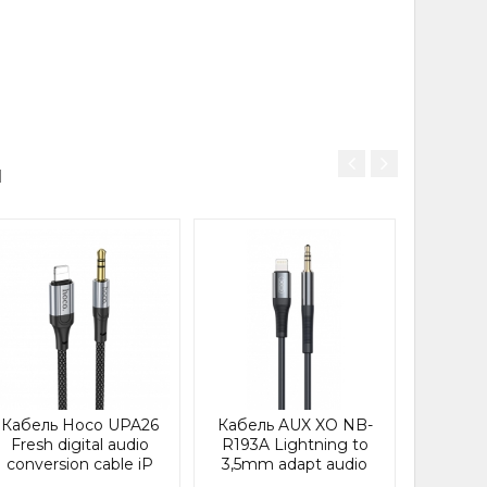
o conversion cable
И
Кабель
3.5 au
cab
female
Gra
В НАЛИЧИ
Кабель Hoco UPA26
Кабель AUX XO NB-
Fresh digital audio
R193A Lightning to
conversion cable iP
3,5mm adapt audio
Black (UPA26)
Black (NB-R193A)