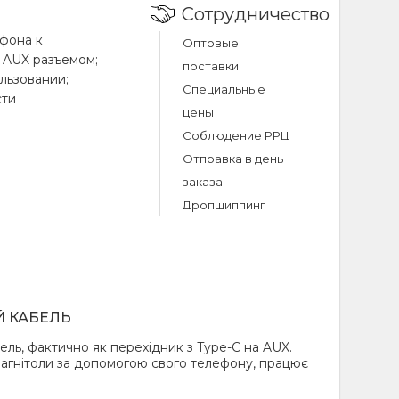
Сотрудничество
фона к
Оптовые
 AUX разъемом;
поставки
льзовании;
Специальные
сти
цены
ия акустики;
Соблюдение РРЦ
чный;
Отправка в день
заказа
Дропшиппинг
емом 3.5 мм
Й КАБЕЛЬ
ль, фактично як перехідник з Type-C на AUX.
агнітоли за допомогою свого телефону, працює
digital audio
19)?