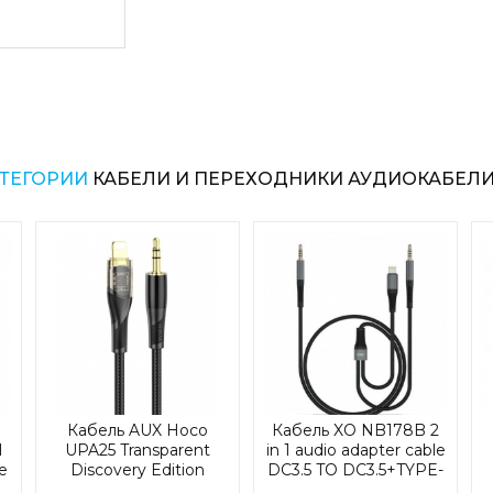
Цена на кабель hoco aux upa19 digital audi
for type-c black (upa19) составляет 105 грн.
АТЕГОРИИ
КАБЕЛИ И ПЕРЕХОДНИКИ АУДИОКАБЕЛ
Кабель AUX Hoco
Кабель XO NB178B 2
l
UPA25 Transparent
in 1 audio adapter cable
e
Discovery Edition
DC3.5 TO DC3.5+TYPE-
Digital audio
C 1M Black (NB178B)