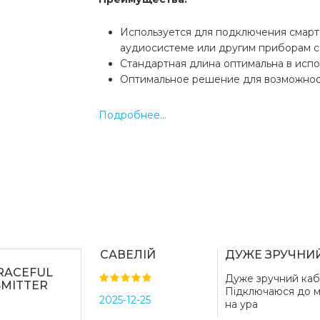
Используется для подключения смарт
аудиосистеме или другим приборам с
Стандартная длина оптимальна в испо
Оптимальное решение для возможно
прослушивания музыки или подключен
Кабель не заламывается, очень эласти
Подробнее...
Характеристики:
Бренд: Hoco
Цвет: Черный
Длина кабеля: 1м
Разъем 1: mini-jack (разъем 3.5 мм)
Разъем 2: USB Type-C
Совместимость: Все устройства с разъ
САВЕЛІЙ
ДУЖЕ ЗРУЧНИ
Тип: Кабели синхронизации
GRACEFUL
Дуже зручний кабе
SMITTER
Підключаюся до м
2025-12-25
на ура
Какая цена на кабель hoco aux upa19 
conversion cable for type-c black (upa