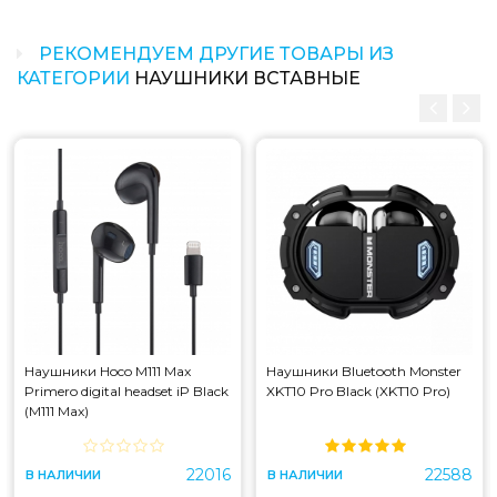
Диаметр динамика: 14 мм
Диапазон звуковых частот: 20-20000 Гц
РЕКОМЕНДУЕМ ДРУГИЕ ТОВАРЫ ИЗ
Импеданс: 32 Ом
КАТЕГОРИИ
НАУШНИКИ ВСТАВНЫЕ
Длина провода: 1,1 м
Материал: ABS + TPE
Размер: 30 x 18 x 15 мм
Вес: 12 грамм
Какая цена на наушники baseus encok 3.5mm
lateral in-ear wired earphone h17 white
(ngcr020002)?
Цена на наушники baseus encok 3.5mm lateral in-ear
wired earphone h17 white (ngcr020002) составляет 215
грн.
Наушники Hoco M111 Max
Наушники Bluetooth Monster
Primero digital headset iP Black
XKT10 Pro Black (XKT10 Pro)
(M111 Max)
22016
22588
В НАЛИЧИИ
В НАЛИЧИИ