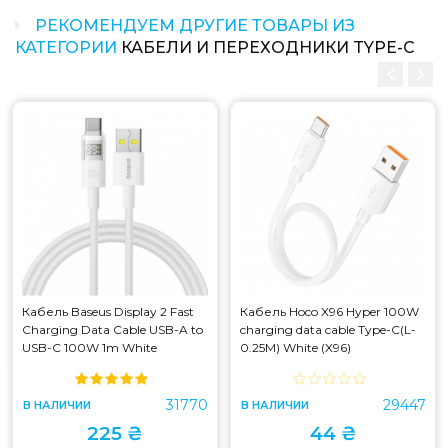
РЕКОМЕНДУЕМ ДРУГИЕ ТОВАРЫ ИЗ
КАТЕГОРИИ
КАБЕЛИ И ПЕРЕХОДНИКИ TYPE-C
Кабель Baseus Display 2 Fast
Кабель Hoco X96 Hyper 100W
Charging Data Cable USB-A to
charging data cable Type-C(L-
USB-C 100W 1m White
0.25M) White (X96)
(P10382701211-00)
31770
29447
В НАЛИЧИИ
В НАЛИЧИИ
225 ₴
44 ₴