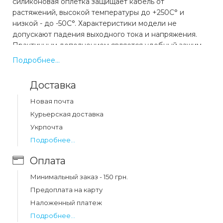
силиконовая оплетка защищает кабель от
растяжений, высокой температуры до +250С° и
низкой - до -50С°. Характеристики модели не
допускают падения выходного тока и напряжения.
Практичным дополнением является удобный зажим
который обеспечивает комфорт при эксплуатации
Подробнее...
аксессуара.
Доставка
Какая цена на кабель hoco x21 plus silicone
Новая почта
charging cable for type-c 1m black&white (x21)?
Курьерская доставка
Цена на кабель hoco x21 plus silicone charging cable for
Укрпочта
type-c 1m black&white (x21) составляет 125 грн.
Подробнее...
Оплата
Минимальный заказ - 150 грн.
Предоплата на карту
Наложенный платеж
Подробнее...