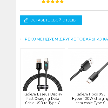
ОСТАВЬТЕ СВОЙ ОТЗЫВ!
РЕКОМЕНДУЕМ ДРУГИЕ ТОВАРЫ ИЗ К
do USB-
ble with
ght 1m
3960)
31332
Я
Кабель Baseus Display
Кабель Hoco X96
н
Fast Charging Data
Hyper 100W chargin
Cable USB to Type-C
data cable Type-C
66W 1m Black
Black (X96)