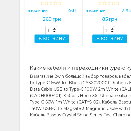
(CASX020001)
ИНУ
13611
219
В НАЛИЧИИ
В НАЛИЧИИ
269 грн
85 грн
В КОРЗИНУ
В КОРЗИНУ
Какие кабели и переходники type-c к
В магазине 2win большой выбор товаров. кабел
to Type-C 66W 1m Black (CASX020001), Кабель H
Data Cable USB to Type-C 100W 2m White (CALD
(CADH000401), Кабель Hoco X61 Ultimate silicone
Type-C 66W 1m White (CATYS-02), Кабель Baseu
140W USB-C to Magsafe 3 Magnetic Cable with LED
Кабель Baseus Crystal Shine Series Fast Chargi