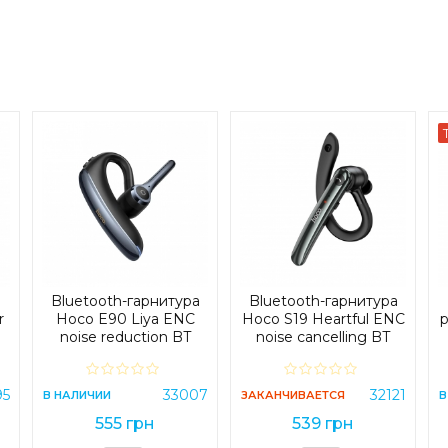
Bluetooth-гарнитура
Bluetooth-гарнитура
r
Hoco E90 Liya ENC
Hoco S19 Heartful ENC
h
noise reduction BT
noise cancelling BT
headset Black (E90)
headphones Black (S19)
95
33007
32121
В НАЛИЧИИ
ЗАКАНЧИВАЕТСЯ
В
555 грн
539 грн