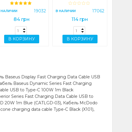
White (CATYS-02)
В 
19032
17062
 НАЛИЧИИ
В НАЛИЧИИ
84 грн
114 грн
В КОРЗИНУ
В КОРЗИНУ
ь Baseus Display Fast Charging Data Cable USB
Кабель Baseus Dynamic Series Fast Charging
Cable USB to Type-C 100W 1m Black
erior Series Fast Charging Data Cable USB to
P PD 20W 1m Blue (CATLGD-03), Кабель McDodo
one charging data cable Type-C Black (X101),