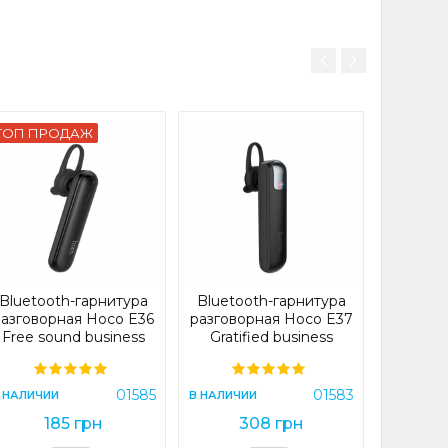
ТОП ПРОДАЖ
ТОП П
Blueto
разгово
Essenti
headse
В НАЛИЧИ
Bluetooth-гарнитура
Bluetooth-гарнитура
2
разговорная Hoco E36
разговорная Hoco E37
Free sound business
Gratified business
wireless headset Black
wireless headset Black
(E36)
(E37)
В 
01585
01583
 НАЛИЧИИ
В НАЛИЧИИ
185 грн
308 грн