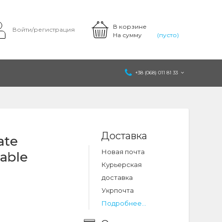
В корзине
Войти/регистрация
На сумму
(пусто)
+38 (068) 011 81 33
Доставка
ate
Новая почта
cable
Курьерская
доставка
Укрпочта
Подробнее...