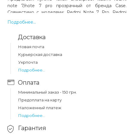
note 7/note 7 pro прозрачный от бренда Case.
Совместимо с моделями: Redmi Note 7 Pro, Redmi
Note 7, с устройствами производства Xiaomi. Цвет:
Подробнее...
прозрачный. Код товара 13488. Выгодная цена и
быстрая доставка по Украине.
Доставка
Новая почта
Какая цена на чехол shockproof xiaomi redmi
Курьерская доставка
note 7/note 7 pro прозрачный?
Укрпочта
Цена на чехол shockproof xiaomi redmi note 7/note 7
Подробнее...
pro прозрачный составляет 129 грн.
Оплата
Минимальный заказ - 150 грн.
Предоплата на карту
Наложенный платеж
Подробнее...
Гарантия