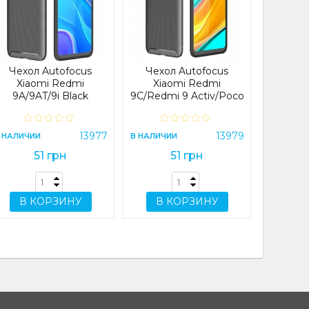
Xiaomi 
Pro (CH
Plus
NFC
В НАЛИЧИ
Чехол Autofocus
Чехол Autofocus
Xiaomi Redmi
Xiaomi Redmi
9A/9AT/9i Black
9C/Redmi 9 Activ/Poco
C31/Redmi 10A Black
В 
13977
13979
 НАЛИЧИИ
В НАЛИЧИИ
51 грн
51 грн
В КОРЗИНУ
В КОРЗИНУ