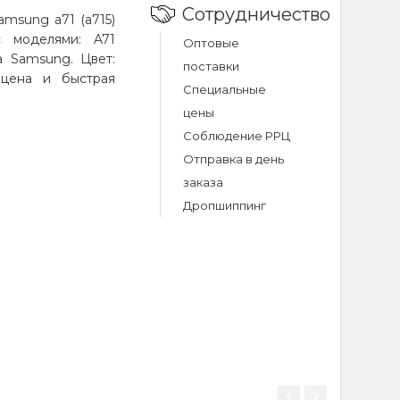
Сотрудничество
samsung a71 (a715)
с моделями: A71
Оптовые
а Samsung. Цвет:
поставки
 цена и быстрая
Специальные
цены
Соблюдение РРЦ
samsung a71
Отправка в день
заказа
a715) black
Дропшиппинг