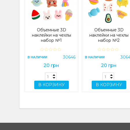
 4G/A14
) Lilac
e
23083
Объемные 3D
Объемные 3D
н
наклейки на чехлы
наклейки на чехлы
набор №1
набор №2
ИНУ
30646
306
В НАЛИЧИИ
В НАЛИЧИИ
20 грн
20 грн
В КОРЗИНУ
В КОРЗИНУ