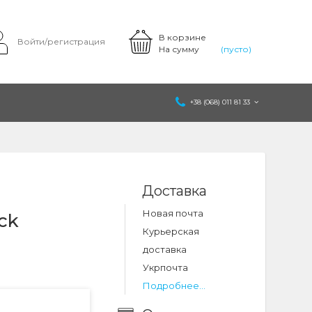
В корзине
Войти/регистрация
На сумму
(пусто)
+38 (068) 011 81 33
Доставка
Новая почта
ck
Курьерская
доставка
Укрпочта
Подробнее...