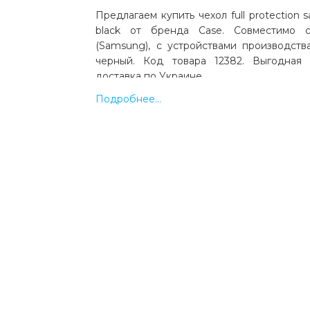
Предлагаем купить чехол full protection 
black от бренда Case. Совместимо 
(Samsung), с устройствами производств
черный. Код товара 12382. Выгодная
доставка по Украине.
Подробнее...
Какая цена на чехол full protection 
(a715) black?
Цена на чехол full protection samsung a71 (
составляет 220 грн.