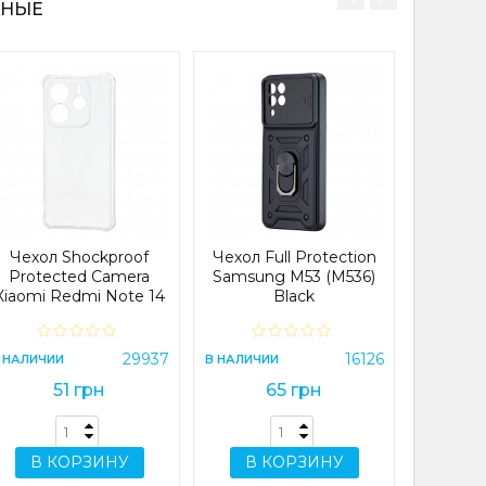
РНЫЕ
Чехол
Prote
Samsun
Пр
В НАЛИЧИ
Чехол Shockproof
Чехол Full Protection
Protected Camera
Samsung M53 (M536)
Xiaomi Redmi Note 14
Black
4G Global Прозрачный
В 
29937
16126
 НАЛИЧИИ
В НАЛИЧИИ
51 грн
65 грн
В КОРЗИНУ
В КОРЗИНУ