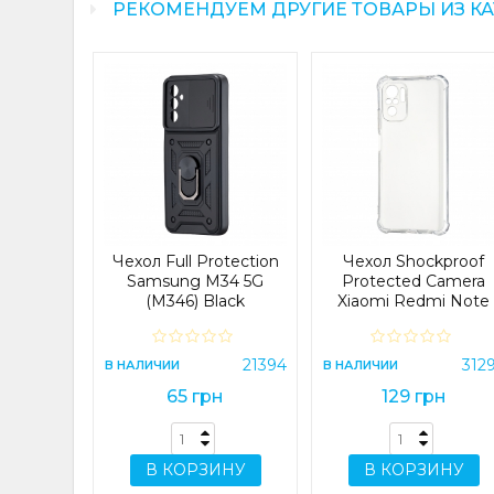
РЕКОМЕНДУЕМ ДРУГИЕ ТОВАРЫ ИЗ К
kproof
 (G991)
ный
16040
Я
Чехол Full Protection
Чехол Shockproof
н
Samsung M34 5G
Protected Camera
(M346) Black
Xiaomi Redmi Note
10/Note 10S
Прозрачный
ИНУ
21394
312
В НАЛИЧИИ
В НАЛИЧИИ
65 грн
129 грн
В КОРЗИНУ
В КОРЗИНУ