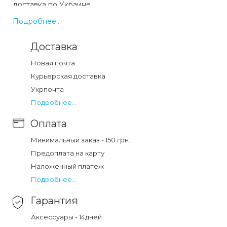
доставка по Украине.
Подробнее...
Какая цена на чехол full protection samsung a51
Доставка
(a515) black?
Цена на чехол full protection samsung a51 (a515) black
Новая почта
составляет 220 грн.
Курьерская доставка
Укрпочта
Подробнее...
Оплата
Минимальный заказ - 150 грн.
Предоплата на карту
Наложенный платеж
Подробнее...
Гарантия
Аксессуары - 14дней