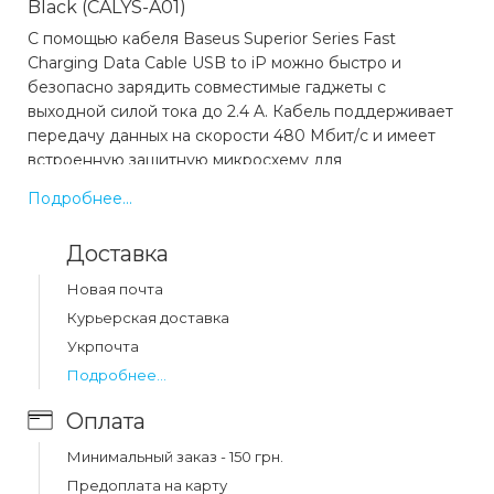
Black (CALYS-A01)
С помощью кабеля Baseus Superior Series Fast
Charging Data Cable USB to iP можно быстро и
безопасно зарядить совместимые гаджеты с
выходной силой тока до 2.4 A. Кабель поддерживает
передачу данных на скорости 480 Мбит/с и имеет
встроенную защитную микросхему для
предотвращения перегрева и перегрузок.
Подробнее...
Какая цена на кабель baseus superior series fast
Доставка
charging data cable usb to lightning 2.4a 1m
black (calys-a01)?
Новая почта
Цена на кабель baseus superior series fast charging
Курьерская доставка
data cable usb to lightning 2.4a 1m black (calys-a01)
Укрпочта
составляет 104 грн.
Подробнее...
Оплата
Минимальный заказ - 150 грн.
Предоплата на карту