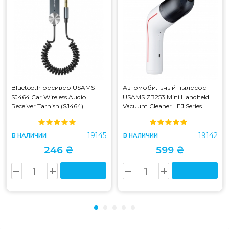
Bluetooth ресивер USAMS
Автомобильный пылесос
SJ464 Car Wireless Audio
USAMS ZB253 Mini Handheld
Receiver Tarnish (SJ464)
Vacuum Cleaner LEJ Series
White (ZB253)
19145
19142
В НАЛИЧИИ
В НАЛИЧИИ
246 ₴
599 ₴