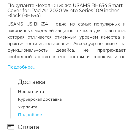
Покупайте Чехол-книжка USAMS BH654 Smart
Cover for iPad Air 2020 Winto Series 10.9 inches
Black (BH654)
USAMS US-BH654 - одна из самых популярных и
лаконичных моделей защитного чехла для планшета,
которая отличается отменным уровнем качества и
практичности использования. Аксессуар не влияет на
функциональность девайса, не преграждает
свободный доступ к его портам и кнопкам, и не
увеличивает его параметры.
Подробнее...
Обложка чехла дополняется функцией, которая
Доставка
уводит устройство в сон при закрытии крышки,
поэтому ваше устройство будет работать намного
Новая почта
дольше всего на одном уровне заряда батареи. Чехол
Курьерская доставка
складывается в двух положениях с предоставлением
Укрпочта
удобных углов обзора для набора текста или
просмотра видео.
Подробнее...
Оплата
Оснащен отделением для стилуса.