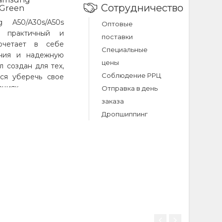
Сотрудничество
 Green
 A50/A30s/A50s
Оптовые
о практичный и
поставки
сочетает в себе
Специальные
ания и надежную
цены
л создан для тех,
Соблюдение РРЦ
тся уберечь свое
ациях.
Отправка в день
искусственного
заказа
ятной текстурой и
Дропшиппинг
мотрена мягкая
ран от царапин и
рукции – жесткий
вающий смартфон
чайное выпадение
го конструкция в
щает дисплей от
ет быть сложена,
просмотра видео,