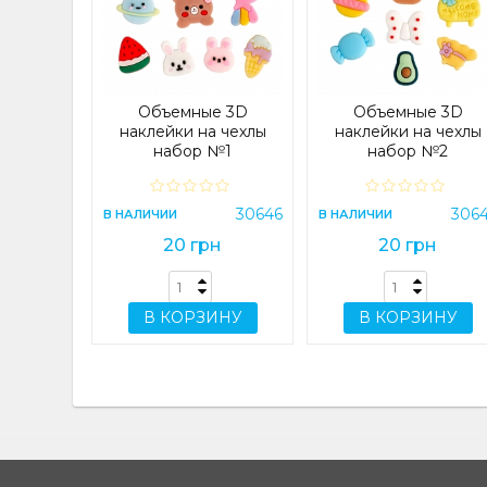
 4G/A14
) Lilac
e
23083
Объемные 3D
Объемные 3D
н
наклейки на чехлы
наклейки на чехлы
набор №1
набор №2
ИНУ
30646
306
В НАЛИЧИИ
В НАЛИЧИИ
20 грн
20 грн
В КОРЗИНУ
В КОРЗИНУ