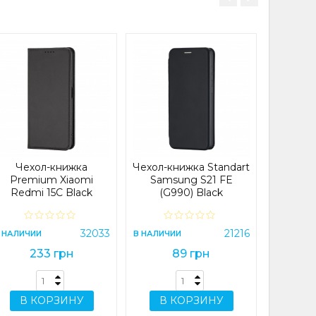
 удобно для тех,
он в качестве
я камеры, кнопок
ать смартфон без
дает аксессуару
Чехол
ый вид, который
Case S
(A546
 повседневного
В НАЛИЧИ
Чехол-книжка
Чехол-книжка Standart
Premium Xiaomi
Samsung S21 FE
t samsung
reen?
Redmi 15С Black
(G990) Black
0/a30s/a50s
В 
 грн.
32033
21216
 НАЛИЧИИ
В НАЛИЧИИ
233 грн
89 грн
В КОРЗИНУ
В КОРЗИНУ