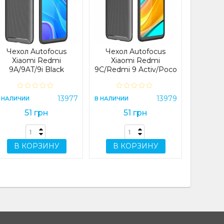
Xiaomi 
Pro (CH
Plus
NFC
В НАЛИЧИ
Чехол Autofocus
Чехол Autofocus
Xiaomi Redmi
Xiaomi Redmi
9A/9AT/9i Black
9C/Redmi 9 Activ/Poco
C31/Redmi 10A Black
В 
13977
13979
 НАЛИЧИИ
В НАЛИЧИИ
51 грн
51 грн
В КОРЗИНУ
В КОРЗИНУ