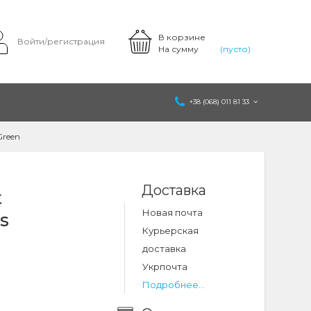
В корзине
Войти/регистрация
На сумму
(пусто)
+38 (068) 011 81 33
Green
Доставка
t
Новая почта
s
Курьерская
доставка
Укрпочта
Подробнее...