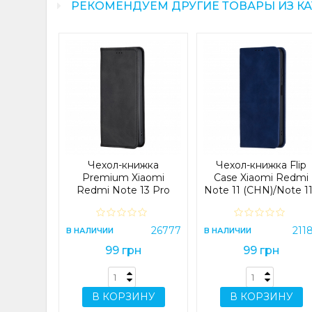
РЕКОМЕНДУЕМ ДРУГИЕ ТОВАРЫ ИЗ К
Standart
 Note 13
Blue
26686
Я
Чехол-книжка
Чехол-книжка Flip
рн
Premium Xiaomi
Case Xiaomi Redmi
Redmi Note 13 Pro
Note 11 (CHN)/Note 1
5G/Poco X6 5G Black
5G/Poco M4 Pro
5G/Note 11S 5G Dark
ИНУ
blue
26777
211
В НАЛИЧИИ
В НАЛИЧИИ
99 грн
99 грн
В КОРЗИНУ
В КОРЗИНУ