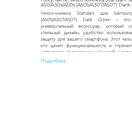
A50/A30s/A50s (A505/A307/A507) Dark
Чехол-книжка Standart для Samsung
(A505/A307/A507) Dark Green – эт
универсальный аксессуар, который 
стильный дизайн, удобство использов
защиту для вашего смартфона. Этот чехо
кто ценит функциональность и стреми
устройство от повреждений в любых ситу
Изготовленный из качественного 
Подробнее...
материала, чехол-книжка отличается при
износостойкостью. Внутри предус
подкладка, которая бережно защищает эк
потертостей. Основной элемент конст
пластиковый бампер, надежно удержи
внутри чехла, что предотвращает слу
устройства.
Особенностью этого чехла является е
виде книжки. Передняя крышка защи
повреждений и загрязнений, а также мож
превращаясь в удобную подставку для 