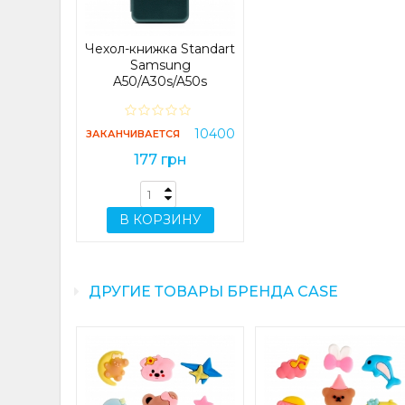
Чехол-книжка Standart
Samsung
A50/A30s/A50s
(A505/A307/A507) Dark
Green
10400
ЗАКАНЧИВАЕТСЯ
177 грн
В КОРЗИНУ
ДРУГИЕ ТОВАРЫ БРЕНДА CASE
t Edge