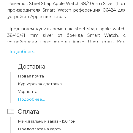
Ремешок Steel Strap Apple Watch 38/40mm Silver (1) от
производителя Smart Watch референция 06424 для
устройств Apple цвет сталь
Предлагаем купить ремешок steel strap apple watch
38/40/41 mm silver от бренда Smart Watch. с
устройствами производства Apple. Цвет: сталь. Код
товара 06424. Выгодная цена и быстрая доставка по
Подробнее...
Украине.
Доставка
Какая цена на ремешок steel strap apple watch
Новая почта
38/40/41 mm silver ?
Курьерская доставка
Цена на ремешок steel strap apple watch 38/40/41 mm
Укрпочта
silver составляет 359 грн.
Подробнее...
Оплата
Минимальный заказ - 150 грн.
Предоплата на карту