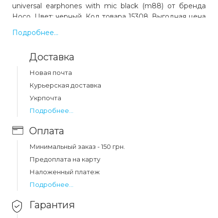
universal earphones with mic black (m88) от бренда
Hoco. Цвет: черный. Код товара 15308. Выгодная цена
и быстрая доставка по Украине.
Подробнее...
Доставка
Какая цена на наушники hoco m88 graceful
universal earphones with mic black (m88)?
Новая почта
Цена на наушники hoco m88 graceful universal
Курьерская доставка
earphones with mic black (m88) составляет 55 грн.
Укрпочта
Подробнее...
Оплата
Минимальный заказ - 150 грн.
Предоплата на карту
Наложенный платеж
Подробнее...
Гарантия