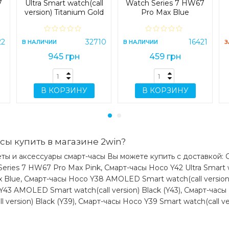
7
Ultra Smart watch(call
презентабельной коробке. Умные часы
Watch Series 7 HW67
version) Titanium Gold
Pro Max Blue
часы женские, умные часы для детей, смар
(Y42 Ultra)
смарт часы мужские, смарт часы женские 
подарком на любой случай!
22
32710
16421
В НАЛИЧИИ
В НАЛИЧИИ
З
945 грн
459 грн
Очень удобная функция “always on di
погасшем дисплее продолжают четк
стрелки, показывающие время.
В КОРЗИНУ
В КОРЗИНУ
Поддерживают беспроводную зарядк
шайбе.
ФУНКЦИОНАЛ
сы купить в магазине 2win?
Прием / отклонение входящих звонк
звонков/разговора через умные часы 
ты и аксессуары смарт-часы Вы можете купить с доставкой: 
особенно удобна за рулем, в общественно
eries 7 HW67 Pro Max Pink, Смарт-часы Hoco Y42 Ultra Smart wat
Полностью работающие колесико и кнопк
Blue, Смарт-часы Hoco Y38 AMOLED Smart watch(call version) 
Улучшенный встроенный микрофон и ди
 Y43 AMOLED Smart watch(call version) Black (Y43), Смарт-часы 
четко и громко слышно);
 version) Black (Y39), Смарт-часы Hoco Y39 Smart watch(call vers
Уведомления о входящих и пропущенных з
Сообщения из мессенджеров и соц. сетей 