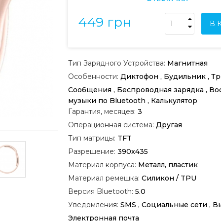
449 грн
В 
Тип Зарядного Устройства:
Магнитная
Особенности:
Диктофон , Будильник , Тр
Сообщения , Беспроводная зарядка , В
музыки по Bluetooth , Калькулятор
Гарантия, месяцев:
3
Операционная система:
Другая
Тип матрицы:
TFT
Разрешение:
390x435
Материал корпуса:
Металл, пластик
Материал ремешка:
Силикон / TPU
Версия Bluetooth:
5.0
Уведомления:
SMS , Социальные сети , В
Электронная почта