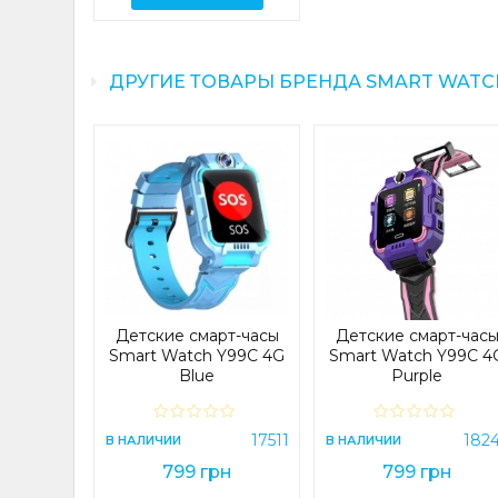
ДРУГИЕ ТОВАРЫ БРЕНДА SMART WATC
raided
nced Mi
7 Orange
27437
Детские смарт-часы
Детские смарт-час
н
Smart Watch Y99C 4G
Smart Watch Y99C 4
Blue
Purple
ИНУ
17511
182
В НАЛИЧИИ
В НАЛИЧИИ
799 грн
799 грн