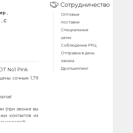
Сотрудничество
ер ,
Оптовые
, С
поставки
Специальные
цены
Соблюдение РРЦ
Отправка в день
заказа
Дропшиппинг
DT No1 Pink
щены сочным 1,79
атов!
и (при звонке вы
ных контактов из
их моделей).