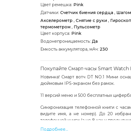
Цвет ремешка:
Pink
Датчики:
Счетчик биения сердца , Шагом
Акселерометр , Снятие с руки , Гироскоп 
термометром , Пульсометр
Цвет корпуса:
Pink
Водонепроницаемость:
Да
Емкость аккумулятора, мАч:
230
Покупайте Смарт-часы Smart Watch 
Новинка! Смарт вотч DT NO.1 Мини осна
дюймовым IPS-экраном без рамок.
11 версий меню и 500 бесплатных цифербл
Синхронизация телефонной книги с часам
видите имя, а не номер). До 20 избран
телефонной книги (а не 8 как у предыдущ
Подробнее...