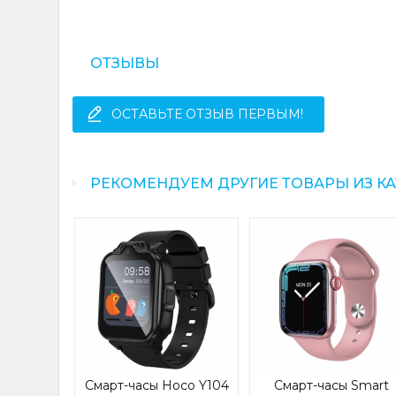
ОТЗЫВЫ
ОСТАВЬТЕ ОТЗЫВ ПЕРВЫМ!
РЕКОМЕНДУЕМ ДРУГИЕ ТОВАРЫ ИЗ К
oco Y23
atch(call
k (Y23)
30504
Я
Смарт-часы Hoco Y104
Смарт-часы Smart