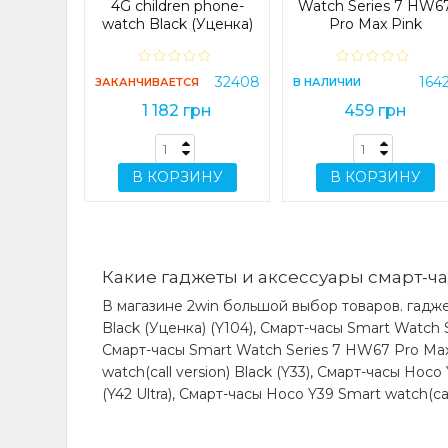
рн
4G children phone-
Watch Series 7 HW6
watch Black (Уценка)
Pro Max Pink
(Y104)
ИНУ
32408
164
ЗАКАНЧИВАЕТСЯ
В НАЛИЧИИ
1 182 грн
459 грн
В КОРЗИНУ
В КОРЗИНУ
Какие гаджеты и аксессуары смарт-ча
В магазине 2win большой выбор товаров. гадже
Black (Уценка) (Y104), Смарт-часы Smart Watch S
Смарт-часы Smart Watch Series 7 HW67 Pro Max 
watch(call version) Black (Y33), Смарт-часы Hoco
(Y42 Ultra), Смарт-часы Hoco Y39 Smart watch(call