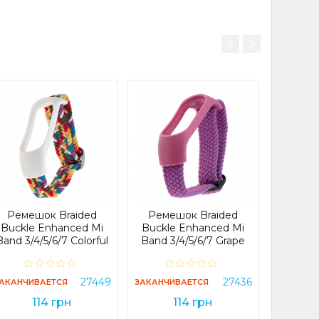
денном в сидячем
т., силиконовый
Реме
ядное магнитное
Buckle
йском и китайском
Band 3
ЗАКАНЧИ
Ремешок Braided
Ремешок Braided
Buckle Enhanced Mi
Buckle Enhanced Mi
ne
Band 3/4/5/6/7 Colorful
Band 3/4/5/6/7 Grape
мощью телефона,
В 
27449
27436
АКАНЧИВАЕТСЯ
ЗАКАНЧИВАЕТСЯ
1mm
114 грн
114 грн
а, Физической