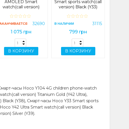
9
 мужские, умные
AMOLED Smart
Smart sports watch(call
watch(call version)
version) Black (Y33)
т часы для детей,
Black (Y38)
- станут отличным
В 
32690
31115
АКАНЧИВАЕТСЯ
В НАЛИЧИИ
1 075 грн
799 грн
splay”. Даже на
о отображаться
В КОРЗИНУ
В КОРЗИНУ
у на магнитной
ов; возможность
(данная функция
Смарт-часы Hoco Y104 4G children phone-watch
м транспорте);
ch(call version) Titanium Gold (Y42 Ultra),
а под колесиком;
Black (Y38), Смарт-часы Hoco Y33 Smart sports
намик (Вам и Вас
Hoco Y42 Ultra Smart watch(call version) Black
ion) Silver (Y39).
вонках;
(только чтение);