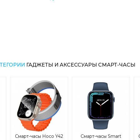
Стильный корпус Smart Watch 7-ой сер
высококачественного алюминиевого 
процессор обеспечивает плавную работ
часов.
Умные смарт часы DT NO.1 имеют мод
Bluetooth 5.2, благодаря чему достигае
стабильность работы. Они поддержива
смартфонам на платформах Android 5.0 и
Настроить работу часов можно через 
АТЕГОРИИ
ГАДЖЕТЫ И АКСЕССУАРЫ СМАРТ-ЧАСЫ
Wear Pro.
Качественные микрофон и динамик позво
звонки и разговаривать прямо через умн
доставая смартфон! Очень удобно 
общественном транспорте.
Часы имеют активное колёсико, а такж
кнопку под ним.
Смарт часы DT NO.1 поставляются в
Смарт-часы Hoco Y42
Смарт-часы Smart