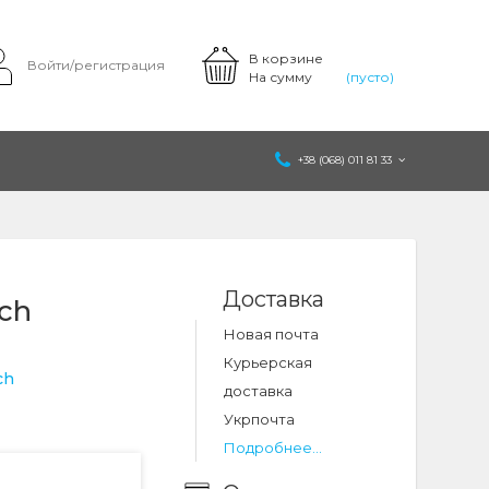
В корзине
Войти/регистрация
На сумму
(пусто)
+38 (068) 011 81 33
Доставка
ch
Новая почта
Курьерская
ch
доставка
Укрпочта
Подробнее...