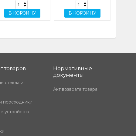
C, GPS
В КОРЗИНУ
В КОРЗИНУ
агомер, Датчик
туры тела, Датчик
ий
г товаров
Нормативные
документы
е стекла и
Акт возврата товара
и переходники
е устройства
ки