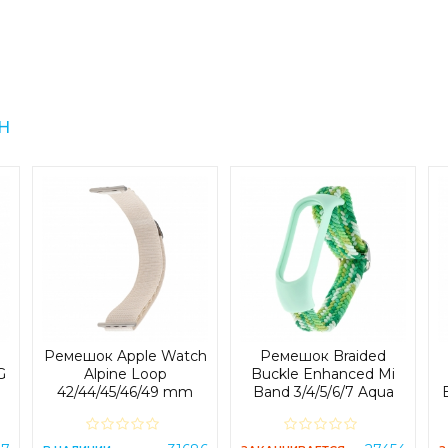
H
ы
Ремешок Apple Watch
Ремешок Braided
G
Alpine Loop
Buckle Enhanced Mi
42/44/45/46/49 mm
Band 3/4/5/6/7 Aqua
White
Mint Green