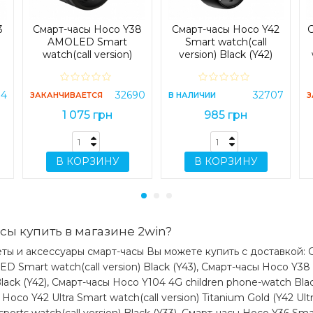
Зарядное беспроводное устройство
Инструкция на английском и китайском я
3
Смарт-часы Hoco Y38
Смарт-часы Hoco Y42
С
Коробка
AMOLED Smart
Smart watch(call
watch(call version)
version) Black (Y42)
Black (Y38)
Какая цена на смарт-часы smart watc
94
pro max pink?
32690
32707
ЗАКАНЧИВАЕТСЯ
В НАЛИЧИИ
З
1 075 грн
985 грн
Цена на смарт-часы smart watch series 7 h
составляет 459 грн.
В КОРЗИНУ
В КОРЗИНУ
сы купить в магазине 2win?
ты и аксессуары смарт-часы Вы можете купить с доставкой: С
D Smart watch(call version) Black (Y43), Смарт-часы Hoco Y38
Black (Y42), Смарт-часы Hoco Y104 4G children phone-watch Bla
ы Hoco Y42 Ultra Smart watch(call version) Titanium Gold (Y42 Ul