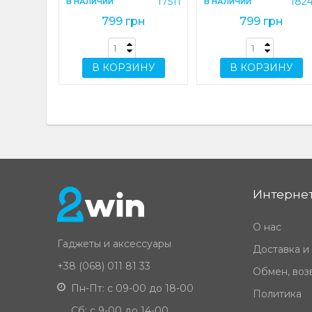
17511
182
В НАЛИЧИИ
В НАЛИЧИИ
799 грн
799 грн
В КОРЗИНУ
В КОРЗИНУ
Интернет
О нас
Гаджеты и аксессуары
Доставка и
+38 (068) 011 81 33
Обмен, возв
Пн-Пт: с 09-00 до 18-00
Политика
Сб: с 9-00 до 14-00