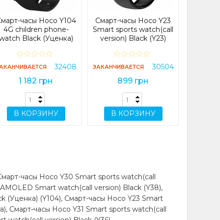
зыке
В НАЛИЧИ
март-часы Hoco Y104
Смарт-часы Hoco Y23
9
4G children phone-
Smart sports watch(call
watch Black (Уценка)
version) Black (Y23)
(Y104)
h series 7 hw67
В 
32408
30504
АКАНЧИВАЕТСЯ
ЗАКАНЧИВАЕТСЯ
1 182 грн
899 грн
w67 pro max pink
В КОРЗИНУ
В КОРЗИНУ
март-часы Hoco Y30 Smart sports watch(call
 AMOLED Smart watch(call version) Black (Y38),
ck (Уценка) (Y104), Смарт-часы Hoco Y23 Smart
tra), Смарт-часы Hoco Y31 Smart sports watch(call