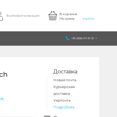
В корзине
Войти/регистрация
На сумму
(пусто)
+38 (068) 011 81 33
Доставка
ch
Новая почта
Курьерская
доставка
ch
Укрпочта
Подробнее...