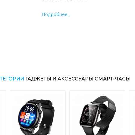
Подсчет шагов,
Подробнее...
Измерение расстояния,
Управление расходом калорий, Мониторин
Отображение времени,
Напоминание о входящем звонке, Ин
будильник,
Частота сердечных сокращений, Артериал
Кислород крови,
Интеллектуальная камера дистанционн
Предотвращение потери, информац
(WeChat, QQ, SMS, Facebook, Twitter
АТЕГОРИИ
ГАДЖЕТЫ И АКСЕССУАРЫ СМАРТ-ЧАСЫ
событии.
10 спортивных режимов,
Срок службы батареи 200 мАч: 2-5 дне
использовании и до 7 дней в режиме ожи
Комплектация:
Умные Часы
Силиконовый ремешок