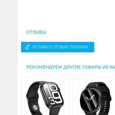
ОТЗЫВЫ
ОСТАВЬТЕ ОТЗЫВ ПЕРВЫМ!
РЕКОМЕНДУЕМ ДРУГИЕ ТОВАРЫ ИЗ К
oco Y39
h(call
er (Y39)