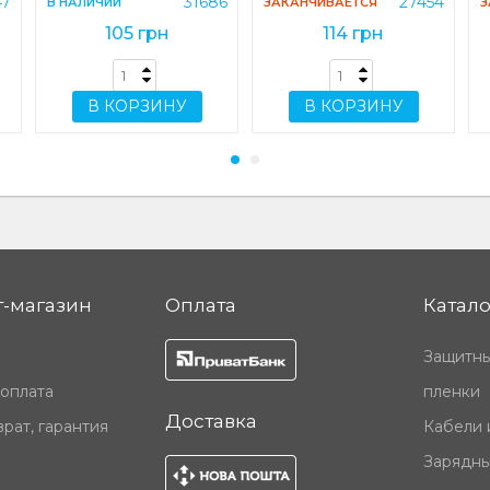
47
31686
27454
В НАЛИЧИИ
ЗАКАНЧИВАЕТСЯ
З
105 грн
114 грн
В КОРЗИНУ
В КОРЗИНУ
-магазин
Оплата
Катало
Защитны
 оплата
пленки
Доставка
рат, гарантия
Кабели 
Зарядны