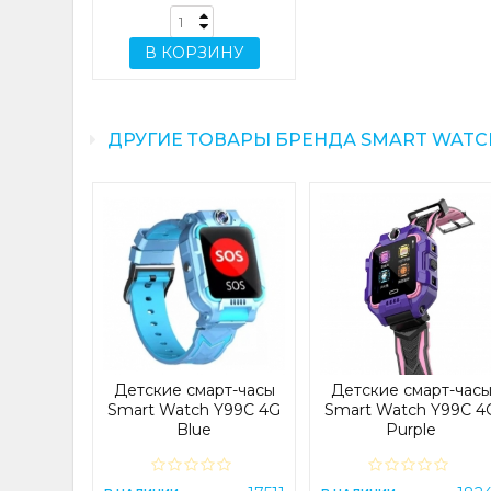
В КОРЗИНУ
ДРУГИЕ ТОВАРЫ БРЕНДА SMART WATC
raided
nced Mi
7 Orange
27437
Детские смарт-часы
Детские смарт-час
н
Smart Watch Y99C 4G
Smart Watch Y99C 4
Blue
Purple
ИНУ