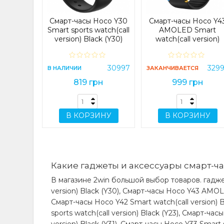
32789
Смарт-часы Hoco Y30
Смарт-часы Hoco Y4
рн
Smart sports watch(call
AMOLED Smart
version) Black (Y30)
watch(call version)
Black (Y43)
ИНУ
30997
329
В НАЛИЧИИ
ЗАКАНЧИВАЕТСЯ
819 грн
999 грн
В КОРЗИНУ
В КОРЗИНУ
Какие гаджеты и аксессуары смарт-ча
В магазине 2win большой выбор товаров. гадже
version) Black (Y30), Смарт-часы Hoco Y43 AMOLE
Смарт-часы Hoco Y42 Smart watch(call version) 
sports watch(call version) Black (Y23), Смарт-час