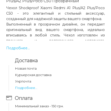
Plus/A2 Plus/Poco C50 Прозрачный
Чехол Shockproof Xiaomi Redmi A1 Plus/A2 Plus/Poco
C50 - это элегантный и стильный аксессуар,
созданный для надёжной защиты вашего смартфона.
Выполненный в прозрачном дизайне, он передает
оригинальный вид вашего смартфона, идеально
вписываясь в любой стиль. Чехол изготовлен из
прочного и долговечного материала,
обеспечивающего отличную защиту от царапин,
Подробнее...
потертостей и случайных ударов.
Тонкий и лёгкий дизайн чехла позволяет сохранить
Доставка
изящные линии устройства, не добавляя ему лишнего
объёма. При этом чехол плотно прилегает к
Новая почта
смартфону, надёжно фиксируя его и предотвращая
Курьерская доставка
скольжение в руках.
Укрпочта
Открытый низ и точные вырезы под все порты, кнопки
Подробнее...
и камеру обеспечивают удобный доступ ко всем
функциям, не ограничивая его возможностей. Углы с
Оплата
уплотненной дополнительной защитой, а камера
имеет приподнятые края для дополнительной защиты
Минимальный заказ - 150 грн.