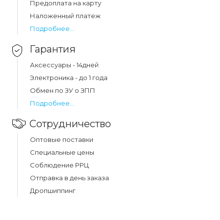
линз от царапин и повреждений.
Предоплата на карту
Наложенный платеж
Подробнее...
Какая цена на чехол shockproof xiaomi redmi a1
plus/a2 plus/poco c50 прозрачный?
Гарантия
Цена на чехол shockproof xiaomi redmi a1 plus/a2
Аксессуары - 14дней
plus/poco c50 прозрачный составляет 31 грн.
Электроника - до 1 года
Обмен по ЗУ о ЗПП
Подробнее...
Сотрудничество
Оптовые поставки
Специальные цены
Соблюдение РРЦ
Отправка в день заказа
Дропшиппинг