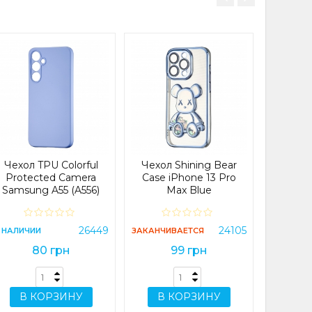
Чехол 
Xiaomi 
4
В НАЛИЧИ
Чехол TPU Colorful
Чехол Shining Bear
Protected Camera
Case iPhone 13 Pro
Samsung A55 (A556)
Max Blue
Lilac Purple
В 
26449
24105
 НАЛИЧИИ
ЗАКАНЧИВАЕТСЯ
80 грн
99 грн
В КОРЗИНУ
В КОРЗИНУ