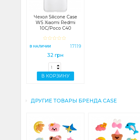
Чехол Silicone Case
WS Xiaomi Redmi
10C/Poco C40
Прозрачный
17119
В НАЛИЧИИ
32 грн
В КОРЗИНУ
ДРУГИЕ ТОВАРЫ БРЕНДА CASE
t Edge