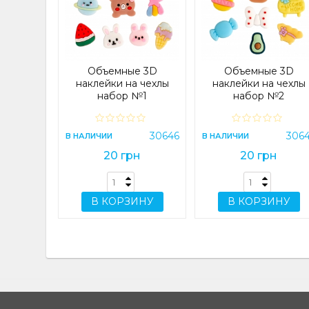
 4G/A14
) Lilac
e
23083
Объемные 3D
Объемные 3D
н
наклейки на чехлы
наклейки на чехлы
набор №1
набор №2
ИНУ
30646
306
В НАЛИЧИИ
В НАЛИЧИИ
20 грн
20 грн
В КОРЗИНУ
В КОРЗИНУ