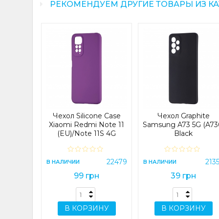
РЕКОМЕНДУЕМ ДРУГИЕ ТОВАРЫ ИЗ К
n Line
G (A356)
e
30006
Я
Чехол Silicone Case
Чехол Graphite
н
Xiaomi Redmi Note 11
Samsung A73 5G (A73
(EU)/Note 11S 4G
Black
Purple
ИНУ
22479
213
В НАЛИЧИИ
В НАЛИЧИИ
99 грн
39 грн
В КОРЗИНУ
В КОРЗИНУ