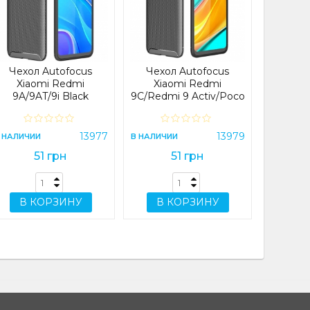
Xiaomi 
Pro (CH
Plus
NFC
В НАЛИЧИ
Чехол Autofocus
Чехол Autofocus
Xiaomi Redmi
Xiaomi Redmi
9A/9AT/9i Black
9C/Redmi 9 Activ/Poco
C31/Redmi 10A Black
В 
13977
13979
 НАЛИЧИИ
В НАЛИЧИИ
51 грн
51 грн
В КОРЗИНУ
В КОРЗИНУ