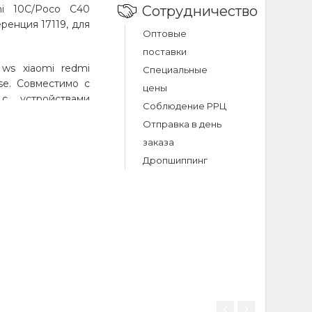
mi 10C/Poco C40
Сотрудничество
ренция 17119, для
Оптовые
поставки
 ws xiaomi redmi
Специальные
se. Совместимо с
цены
с устройствами
Соблюдение РРЦ
Код товара 17119.
Отправка в день
аине.
заказа
Дропшиппинг
xiaomi redmi
i 10c/poco c40