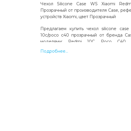
Чехол Silicone Case WS Xiaomi Red
Прозрачный от производителя Case, рефе
устройств Xiaomi, цвет Прозрачный
Предлагаем купить чехол silicone case
10c/poco c40 прозрачный от бренда Ca
моделями: Redmi 10C, Poco C40, 
производства Xiaomi. Цвет: прозрачный. 
Подробнее...
Выгодная цена и быстрая доставка по Укр
Какая цена на чехол silicone case ws 
10c/poco c40 прозрачный?
Цена на чехол silicone case ws xiaomi redm
прозрачный составляет 32 грн.