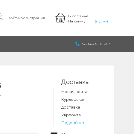
В корзине
Войти/регистрация
На сумму
(пусто)
+38 (068) 011 81 33
Доставка
S
Новая почта
o
Курьерская
доставка
Укрпочта
Подробнее...