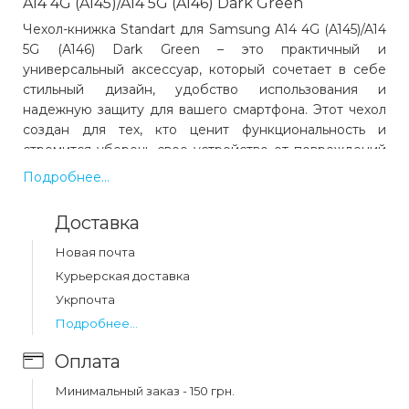
A14 4G (A145)/A14 5G (A146) Dark Green
Чехол-книжка Standart для Samsung A14 4G (A145)/A14
5G (A146) Dark Green – это практичный и
универсальный аксессуар, который сочетает в себе
стильный дизайн, удобство использования и
надежную защиту для вашего смартфона. Этот чехол
создан для тех, кто ценит функциональность и
стремится уберечь свое устройство от повреждений
в любых ситуациях.
Подробнее...
Изготовленный из качественного искусственного
материала, чехол-книжка отличается приятной
Доставка
текстурой и износостойкостью. Внутри
предусмотрена мягкая подкладка, которая бережно
Новая почта
защищает экран от царапин и потертостей. Основной
Курьерская доставка
элемент конструкции – жесткий пластиковый бампер,
Укрпочта
надежно удерживающий смартфон внутри чехла, что
Подробнее...
предотвращает случайное выпадение устройства.
Особенностью этого чехла является его конструкция
Оплата
в виде книжки. Передняя крышка защищает дисплей
от повреждений и загрязнений, а также может быть
Минимальный заказ - 150 грн.