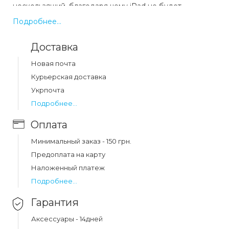
нескользящий, благодаря чему iPad не будет
выскальзывать у вас даже из мокрых рук. Также
Подробнее...
данный чехол можно трансформировать в подставку
благодаря разделенной на трое передней части,
Доставка
достаточно просто ее сложить и выгнуть назад,
благодаря магнитной части такая подставка не
Новая почта
развалится.
Курьерская доставка
Укрпочта
Какая цена на чехол-книжка smart case ipad
Подробнее...
pro (11"/2021) black (15)?
Оплата
Цена на чехол-книжка smart case ipad pro (11"/2021)
black (15) составляет 308 грн.
Минимальный заказ - 150 грн.
Предоплата на карту
Наложенный платеж
Подробнее...
Гарантия
Аксессуары - 14дней