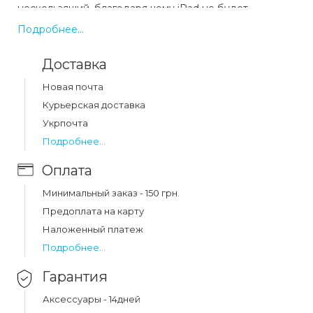
нескользящий, благодаря чему iPad не будет
выскальзывать у вас даже из мокрых рук. Также
Подробнее...
данный чехол можно трансформировать в подставку
благодаря разделенной на трое передней части,
Доставка
достаточно просто ее сложить и выгнуть назад,
благодаря магнитной части такая подставка не
Новая почта
развалится.
Курьерская доставка
Укрпочта
Какая цена на чехол-книжка smart case ipad
Подробнее...
pro (11"/2020) white (14)?
Оплата
Цена на чехол-книжка smart case ipad pro (11"/2020)
white (14) составляет 308 грн.
Минимальный заказ - 150 грн.
Предоплата на карту
Наложенный платеж
Подробнее...
Гарантия
Аксессуары - 14дней