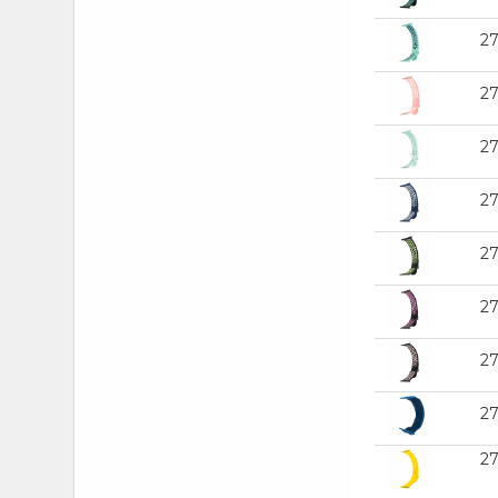
Синий
(11)
2
Синий c белым
(2)
Сиреневый
(1)
2
Сталь
(1)
2
Темно-зеленый
(3)
Темно-оливковый
(5)
2
Темно-синий
(2)
Фиолетовый
(5)
2
Хаки с синим
(1)
2
Черный
(11)
Черный с белым
(1)
2
Черный с зеленым
(2)
Черный с розовым
(1)
2
Черный с серым
(2)
2
Черный с синим
(2)