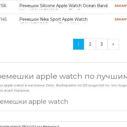
156
Ремешок Silicone Apple Watch Ocean Band
ЗАКАН
Ultra 42/44/45/46/49 mm Tea Green
145
Ремешок Nike Sport Apple Watch
ЗАКАН
42/44/45/46/49 mm Black White L
1
2
3
ремешки apple watch по лучши
 apple watch в магазине 2Win. Выбирайте из 125 моделей то, что подх
по всей Украине.
емешки apple watch
Apple Watch 38/40/41 мм Begonia S