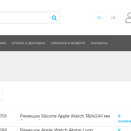
RU
UA
НИИ
ОПЛАТА И ДОСТАВКА
ГАРАНТИЯ И ВОЗВРАТ
КОНТАКТЫ
759
Ремешок Silicone Apple Watch 38/40/41 мм
В
Begonia S
НАЛИЧ
1686
Ремешок Apple Watch Alpine Loop
В