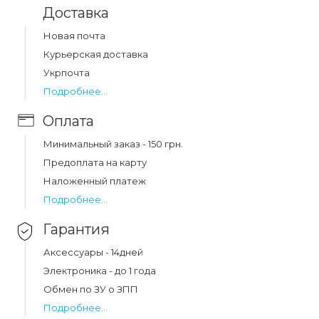
Какая цена на ремешок silicone apple watch
Доставка
42/44/45/46/49 mm nut?
Цена на ремешок silicone apple watch 42/44/45/46/49
Новая почта
mm nut составляет 47 грн.
Курьерская доставка
Укрпочта
Подробнее...
Оплата
Минимальный заказ - 150 грн.
Предоплата на карту
Наложенный платеж
Подробнее...
Гарантия
Аксессуары - 14дней
Электроника - до 1 года
Обмен по ЗУ о ЗПП
Подробнее...